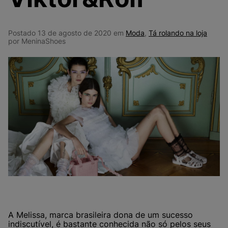
9
º
NEW 530
10
º
VANS TÊNIS VANS ULTRARANGE
Postado 13 de agosto de 2020 em
Moda
,
Tá rolando na loja
por MeninaShoes
A Melissa, marca brasileira dona de um sucesso
indiscutível, é bastante conhecida não só pelos seus