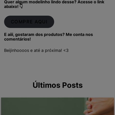
Quer algum modelinho lindo desse? Acesse o link
abaixo! 👇
COMPRE AQUI
E aiii, gostaram dos produtos? Me conta nos
comentários!
Beijinhoooos e até a próxima! <3
Últimos Posts