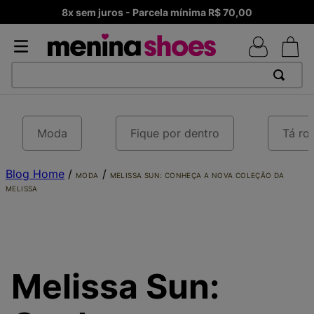
Frete Grátis – Acima de R$ 99,90 Brasil
TERMOS MAIS BUSCADOS
1
º
TÊNIS NEWS BALANCE 530
Moda
Fique por dentro
Tá ro
2
º
MELISSAS MINI BABY
Blog Home
3
º
TÊNIS VEJA WHITE
/
/
MODA
MELISSA SUN: CONHEÇA A NOVA COLEÇÃO DA
MELISSA
4
º
NEW 9060
5
º
ADIDAS
6
º
SAMBA
7
º
MELISSA SLIDE
Melissa Sun:
8
º
VANS TÊNIS VANS ULTRARANGE