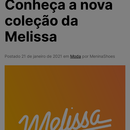
Conheça a nova
9
º
NEW 530
10
º
VEJA COUNTRY
coleção da
Melissa
Postado 21 de janeiro de 2021 em
Moda
por MeninaShoes