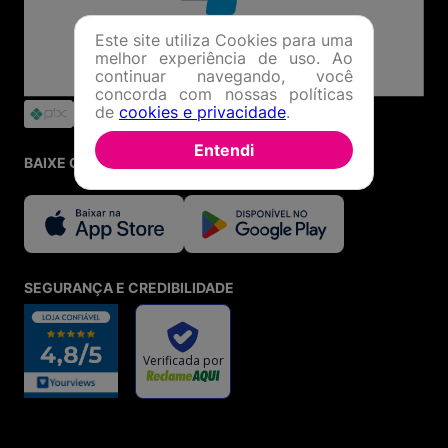
Este site utiliza Cookies para uma
melhor experiência de uso. Ao
continuar navegando, você
concorda com nossas políticas
de
cookies e privacidade
.
Entendi
BAIXE O APP
SEGURANÇA E CREDIBILIDADE