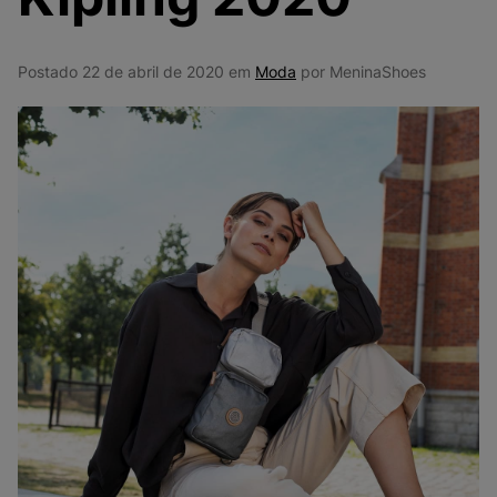
9
º
VANS TÊNIS VANS ULTRARANGE
10
º
NEW BALANCE 204L
Postado 22 de abril de 2020 em
Moda
por MeninaShoes