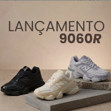
divertido e estampado com o tema do
Little Stitch
,
essa slide encanta pelos detalhes criativos e cores
vibrantes. Ideal para momentos casuais e
descontraídos, como passeios ao ar livre, idas à praia
ou dias em casa, ela une conforto e estilo em um
único calçado.
Feita em
Melflex
, material exclusivo da Melissa, a
sandália oferece leveza, durabilidade e um encaixe
confortável nos pés das crianças. Pesando apenas
270g
, é prática de calçar e ideal para o dia a dia.