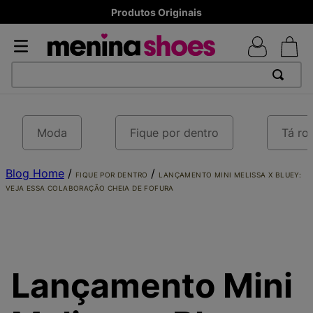
8x sem juros - Parcela mínima R$ 70,00
TERMOS MAIS BUSCADOS
1
º
TÊNIS NEWS BALANCE 530
Moda
Fique por dentro
Tá ro
2
º
NEW 9060
Blog Home
3
º
MELISSAS MINI BABY
/
/
FIQUE POR DENTRO
LANÇAMENTO MINI MELISSA X BLUEY:
VEJA ESSA COLABORAÇÃO CHEIA DE FOFURA
4
º
TÊNIS VEJA WHITE
5
º
ADIDAS
6
º
SAMBA
7
º
MELISSA SLIDE
Lançamento Mini
8
º
NEW BALANCE 204L