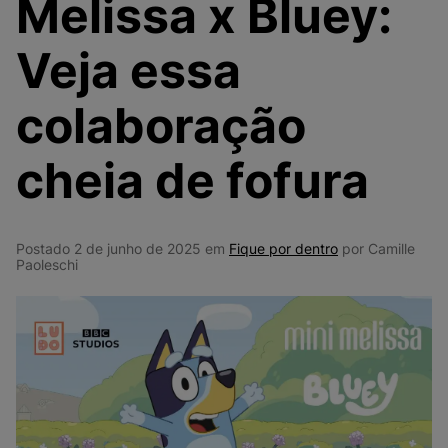
Melissa x Bluey:
9
º
NEW 530
10
º
VANS TÊNIS VANS ULTRARANGE
Veja essa
colaboração
cheia de fofura
Postado 2 de junho de 2025 em
Fique por dentro
por Camille
Paoleschi