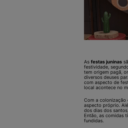
As
festas juninas
sã
festividade, segund
tem origem pagã, o
diversos deuses para
com aspecto de fes
local acontece no m
Com a colonização d
aspecto próprio. Al
dos dias dos santos
Então, as comidas tí
fundidas.