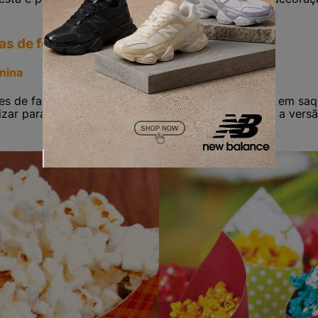
as de festa junina
unina
s de fazer e muito gostosa é a pipoca. Só separar em sa
lizar para os convidados. Além disso, pode ser feita a vers