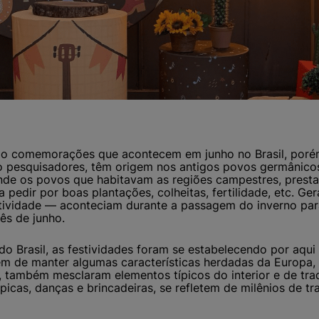
o comemorações que acontecem em junho no Brasil, poré
o pesquisadores, têm origem nos antigos povos germânico
nde os povos que habitavam as regiões campestres, pres
 pedir por boas plantações, colheitas, fertilidade, etc. Ge
tividade — aconteciam durante a passagem do inverno par
ês de junho.
o Brasil, as festividades foram se estabelecendo por aqu
ém de manter algumas características herdadas da Europa
, também mesclaram elementos típicos do interior e de trad
picas, danças e brincadeiras, se refletem de milênios de tr