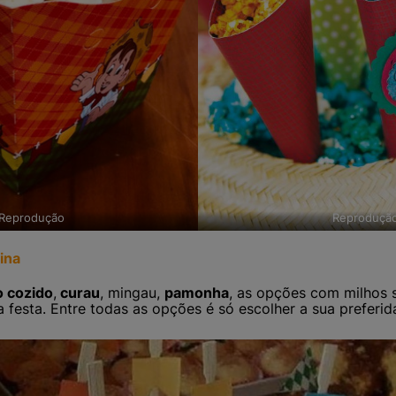
Reprodução
Reproduçã
ina
o cozido
,
curau
, mingau,
pamonha
, as opções com milhos s
 festa. Entre todas as opções é só escolher a sua preferid