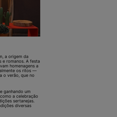
m, a origem da
s e romanos. A festa
tavam homenagens a
ralmente os ritos —
a o verão, que no
i e ganhando um
, como a celebração
ições sertanejas.
adições diversas