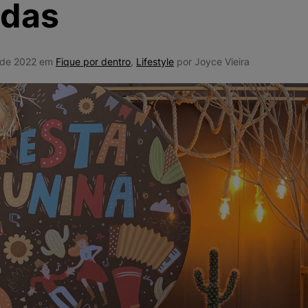
idas
10
º
NEW 530
o de 2022 em
Fique por dentro
,
Lifestyle
por Joyce Vieira