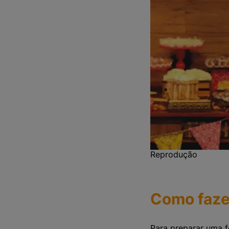
Reprodução
Como faze
Para preparar uma f