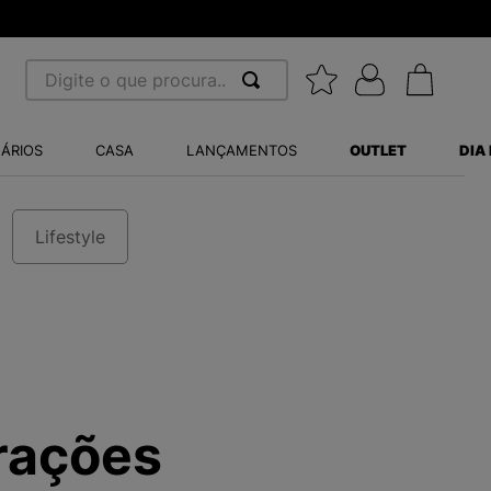
Digite o que procura...
 BUSCADOS
ÁRIOS
CASA
LANÇAMENTOS
OUTLET
DIA
S BALANCE 530
MINI BABY
Lifestyle
A WHITE
LIDE
S VANS ULTRARANGE
orações
TRY