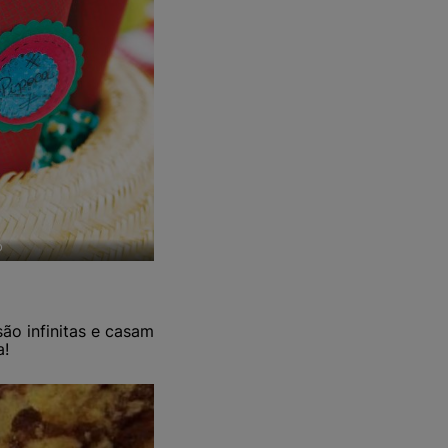
o
ão infinitas e casam
a!