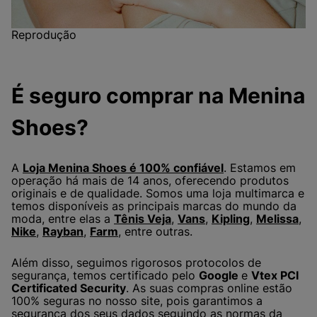
Reprodução
É seguro comprar na Menina
Shoes?
A
Loja Menina Shoes é 100% confiável
. Estamos em
operação há mais de 14 anos, oferecendo produtos
originais e de qualidade. Somos uma loja multimarca e
temos disponíveis as principais marcas do mundo da
moda, entre elas a
Tênis Veja
,
Vans
,
Kipling
,
Melissa
,
Nike
,
Rayban
,
Farm
, entre outras.
Além disso, seguimos rigorosos protocolos de
segurança, temos certificado pelo
Google
e
Vtex PCI
Certificated Security
. As suas compras online estão
100% seguras no nosso site, pois garantimos a
segurança dos seus dados seguindo as normas da