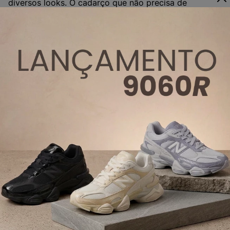
diversos looks. O cadarço que não precisa de
amarração facilita o calce e descalce, tornando um
dos modelos mais práticos da marca.
COMPRAR PRODUTO
5- Tênis Veja SDU
O design do modelo presta homenagem ao
Aeroporto
Santos Dumont
por isso a sigla do
tênis Veja SDU
,
sendo uma escolha elegante e sustentável. Com o
cabedal produzido em
Alveomesh
, tem poliéster
100% reciclado, detalhes em camurça vegano e logo V
de borracha amazônica.
COMPRAR PRODUTO