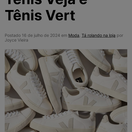
9
º
NEW 530
Tênis Vert
10
º
VANS TÊNIS VANS ULTRARANGE
Postado 16 de julho de 2024 em
Moda
,
Tá rolando na loja
por
Joyce Vieira