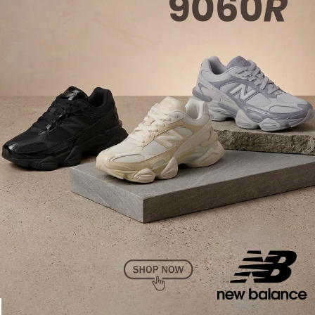
Escolha um lugar seguro, com benefícios, com uma
equipe super legal e onde você conseguirá encontrar
todos os
lançamentos da Melissa
sem nenhum
problema… É claro que eu estou falando da
Menina
Shoes
!
Aqui você pode aderir ao programa “Compre e Retire”
que consiste em comprar pelo site e retirar em uma
de nossas lojas físicas sem pagar nadinha por isso,
além de muitos outros benefícios e segurança na hora
de comprar. Sem contar que você pode combinar a
sua
Melissa
com as melhores marcas do momento,
fala sério, esse site é zero defeitos né?! 😛
Créditos da Foto de Destaque:
@blognandabarros
Nos mandem as dúvidas de vocês pela caixinha de
mensagem!
Espero que tenham gostado, beijinhos e até a próxima