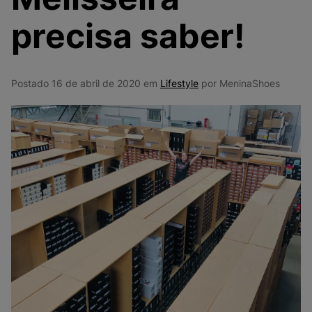
9
º
VANS TÊNIS VANS ULTRARANGE
precisa saber!
10
º
NEW 530
Postado 16 de abril de 2020 em
Lifestyle
por MeninaShoes