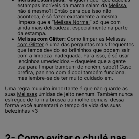
estampas incríveis da marca saiam da
Melissa
,
não é mesmo?! Então para que isso não
aconteça, é só fazer exatamente a mesma
limpeza que a “
Melissa Normal
” só que com
ainda mais delicadeza, especialmente na parte
da estampa.
Melissa com Glitter
:
Como limpar as
Melissas
com Glitter
é uma das perguntas mais frequentes
que temos devido ao brilhinhos que podem sair
com a limpeza inadequada. Para isso, é só usar
lencinhos umedecidos – daqueles que a gente
usa para limpar bumbum de neném, sabe?! Caso
prefira, paninho com álcool também funciona,
mas lembre-se de ter muito cuidado em.
Uma regra muuuito importante é que não guarde as
suas
Melissas
úmidas de jeito nenhum! Também nunca
esfregue de forma brusca ou molhe demais, dessa
forma você aumentará o tempo de vida das suas
belezinhas <3
2- Como evitar o chulé nas