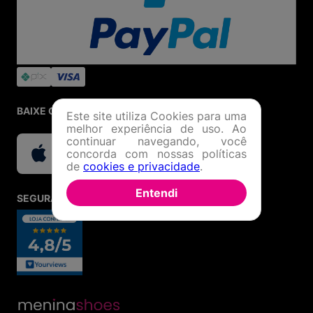
BAIXE O APP
Este site utiliza Cookies para uma
melhor experiência de uso. Ao
continuar navegando, você
concorda com nossas políticas
de
cookies e privacidade
.
Entendi
SEGURANÇA E CREDIBILIDADE