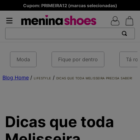
selecionadas)
Produtos Originais
TERMOS MAIS BUSCADOS
1
º
TÊNIS NEWS BALANCE 530
Moda
Fique por dentro
Tá ro
2
º
MELISSAS MINI BABY
Blog Home
3
º
ADIDAS
/
/
LIFESTYLE
DICAS QUE TODA MELISSEIRA PRECISA SABER!
4
º
TÊNIS VEJA WHITE
5
º
NEW 9060
6
º
MELISSA SLIDE
Dicas que toda
7
º
SAMBA
8
º
VEJA COUNTRY
Melisseira