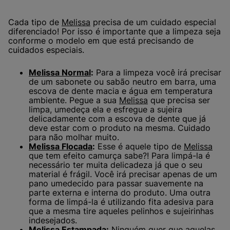
Cada tipo de
Melissa
precisa de um cuidado especial
diferenciado! Por isso é importante que a limpeza seja
conforme o modelo em que está precisando de
cuidados especiais.
Melissa Normal
:
Para a limpeza você irá precisar
de um sabonete ou sabão neutro em barra, uma
escova de dente macia e água em temperatura
ambiente. Pegue a sua
Melissa
que precisa ser
limpa, umedeça ela e esfregue a sujeira
delicadamente com a escova de dente que já
deve estar com o produto na mesma. Cuidado
para não molhar muito.
Melissa Flocada
:
Esse é aquele tipo de
Melissa
que tem efeito camurça sabe?! Para limpá-la é
necessário ter muita delicadeza já que o seu
material é frágil. Você irá precisar apenas de um
pano umedecido para passar suavemente na
parte externa e interna do produto. Uma outra
forma de limpá-la é utilizando fita adesiva para
que a mesma tire aqueles pelinhos e sujeirinhas
indesejados.
Melissa Estampada
:
Ninguém quer que aquelas