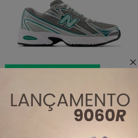
COMPRAR
COMPRAR
COMPRAR
Descrição técnica
Material
: Sintético
Peso aprox.:
740g
Acabamento:
Couro
Destaque:
Esportivo