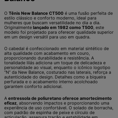
​O
Tênis New Balance CT500
é uma fusão perfeita de
estilo clássico e conforto moderno, ideal para
mulheres que buscam versatilidade no dia a dia.
Originalmente
lançado em 1982 como T500
, este
modelo foi projetado para oferecer qualidade superior
em um design versátil para uso em quadra.
O cabedal é confeccionado em material sintético de
alta qualidade com acabamento em couro,
proporcionando durabilidade e resistência. A
tonalidade lilás adiciona um toque de delicadeza e
personalidade ao visual, enquanto o icônico logotipo
“N” da New Balance, costurado nas laterais, reforça a
autenticidade do design. Detalhes como a biqueira
perfurada e o acabamento interno acolchoado
garantem conforto adicional.
A
entressola de poliuretano oferece amortecimento
eficaz
, absorvendo impactos e proporcionando uma
experiência de uso confortável. O solado de borracha,
com padrão de espinha de peixe e círculo de
articulação, assegura tração e estabilidade em