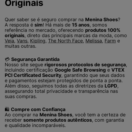
Originais
Quer saber se é seguro comprar na
Menina Shoes
?
A resposta é
sim
! Há mais de
15 anos
, somos
referência no mercado, oferecendo
produtos 100%
originais
, direto das principais marcas da moda, como
Veja
,
Vans
,
Kipling
,
The North Face
,
Melissa
,
Farm
e
muitas outras.
💳
Segurança Garantida
Nosso site segue
rigorosos protocolos de segurança
,
incluindo certificação
Google Safe Browsing
e
VTEX
PCI Certificated Security
, garantindo que seus dados
e pagamentos estejam protegidos de ponta a ponta.
Além disso, seguimos todas as diretrizes da
LGPD
,
assegurando total privacidade e transparência nas
suas compras.
🛍️
Compre com Confiança
Ao comprar na
Menina Shoes
, você tem a certeza de
receber
somente produtos autênticos
, com garantia
e qualidade incomparáveis.