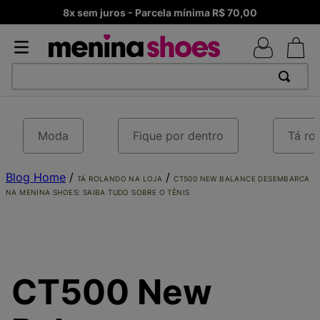
Frete Grátis – Acima de R$ 99,90 Brasil
TERMOS MAIS BUSCADOS
1
º
TÊNIS NEWS BALANCE 530
Moda
Fique por dentro
Tá ro
2
º
NEW 9060
Blog Home
3
º
MELISSAS MINI BABY
/
/
TÁ ROLANDO NA LOJA
CT500 NEW BALANCE DESEMBARCA
NA MENINA SHOES: SAIBA TUDO SOBRE O TÊNIS
4
º
TÊNIS VEJA WHITE
5
º
ADIDAS
6
º
SAMBA
7
º
MELISSA SLIDE
CT500 New
8
º
NEW BALANCE 204L