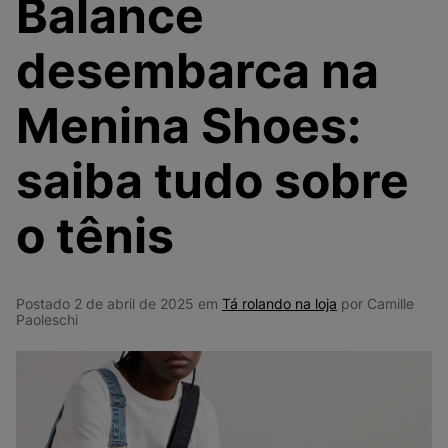
Balance
9
º
NEW 530
10
º
VANS TÊNIS VANS ULTRARANGE
desembarca na
Menina Shoes:
saiba tudo sobre
o tênis
Postado 2 de abril de 2025 em
Tá rolando na loja
por Camille
Paoleschi