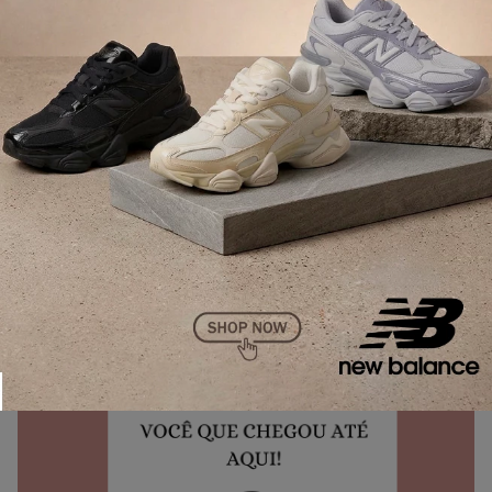
Leia também:
Os melhores tênis New Balance para
academia
A Menina Shoes tem
cupom?
Sim, temos um cupom exclusivo para os leitores do
blog no site da
Menina Shoes
. Com o
cupom
BLOG12
você ganha 12% de desconto no site na
primeira compra, exceto para produtos
Veja
e
Vert
.