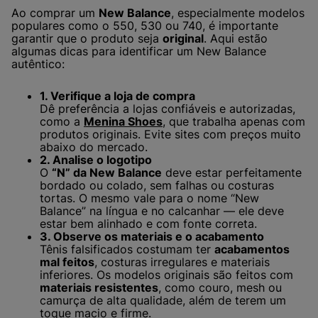
Ao comprar um
New Balance
, especialmente modelos
populares como o 550, 530 ou 740, é importante
garantir que o produto seja
original
. Aqui estão
algumas dicas para identificar um New Balance
autêntico:
1. Verifique a loja de compra
Dê preferência a lojas confiáveis e autorizadas,
como a
Menina Shoes
, que trabalha apenas com
produtos originais. Evite sites com preços muito
abaixo do mercado.
2. Analise o logotipo
O
“N” da New Balance
deve estar perfeitamente
bordado ou colado, sem falhas ou costuras
tortas. O mesmo vale para o nome “New
Balance” na língua e no calcanhar — ele deve
estar bem alinhado e com fonte correta.
3. Observe os materiais e o acabamento
Tênis falsificados costumam ter
acabamentos
mal feitos
, costuras irregulares e materiais
inferiores. Os modelos originais são feitos com
materiais resistentes
, como couro, mesh ou
camurça de alta qualidade, além de terem um
toque macio e firme.