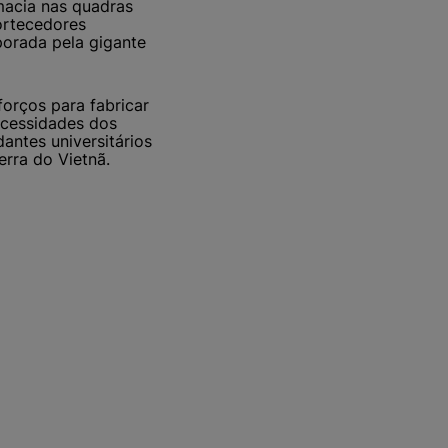
macia nas quadras
ortecedores
orada pela gigante
orços para fabricar
necessidades dos
antes universitários
rra do Vietnã.