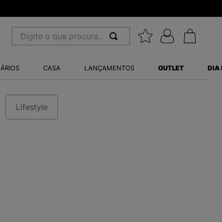
Digite o que procura...
 BUSCADOS
ÁRIOS
CASA
LANÇAMENTOS
OUTLET
DIA
S BALANCE 530
MINI BABY
A WHITE
Lifestyle
LIDE
S VANS ULTRARANGE