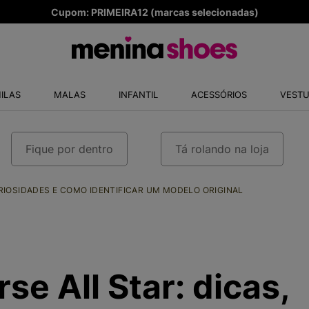
Produtos Originais
TERMOS MAIS
ILAS
MALAS
INFANTIL
ACESSÓRIOS
VESTU
1
º
TÊNIS NEW
2
º
MELISSAS 
3
º
TÊNIS VEJ
Fique por dentro
Tá rolando na loja
4
º
NEW 9060
URIOSIDADES E COMO IDENTIFICAR UM MODELO ORIGINAL
5
º
ADIDAS
6
º
SAMBA
7
º
MELISSA S
8
º
VANS TÊNI
se All Star: dicas,
9
º
NEW 530