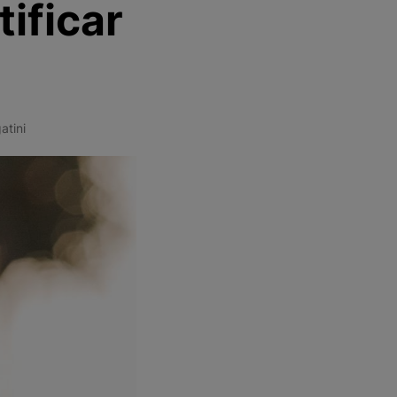
ificar
TRY
atini