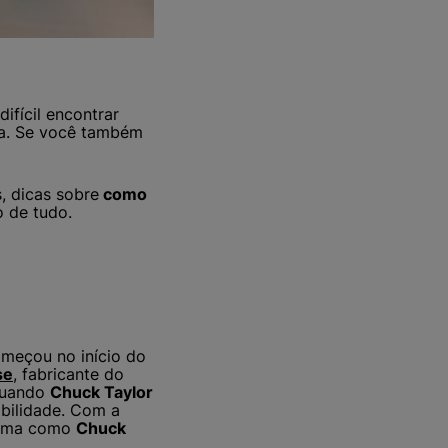
difícil encontrar
da. Se você também
s, dicas sobre
como
o de tudo.
meçou no início do
se
, fabricante do
quando
Chuck Taylor
ibilidade. Com a
 fama como
Chuck