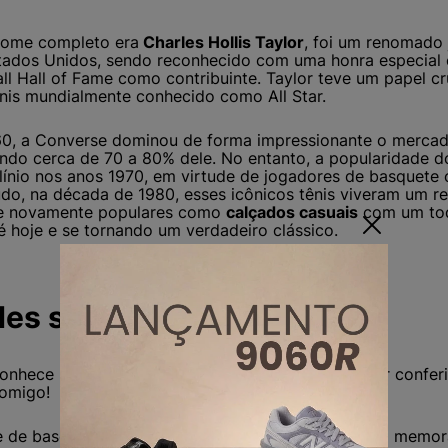
 nome completo era
Charles Hollis Taylor
, foi um renomado 
tados Unidos, sendo reconhecido com uma honra especial 
ll Hall of Fame como contribuinte. Taylor teve um papel cr
nis mundialmente conhecido como All Star.
60, a Converse dominou de forma impressionante o mercad
ndo cerca de 70 a 80% dele. No entanto, a popularidade do
línio nos anos 1970, em virtude de jogadores de basquete
do, na década de 1980, esses icônicos tênis viveram um r
se novamente populares como
calçados casuais
com um toq
é hoje e se tornando um verdadeiro clássico.
es sobre o tênis All Star
onhece um pouco da história do All Star, vai adorar conferi
comigo!
e de basquete
New York Rens
alcançou uma vitória memo