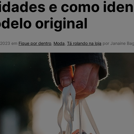
idades e como ident
10
º
VEJA COUN
elo original
e 2023 em
Fique por dentro
,
Moda
,
Tá rolando na loja
por Janaine Bag