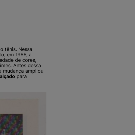
o tênis. Nessa
to, em 1966, a
edade de cores,
imes. Antes dessa
ssa mudança ampliou
alçado
para