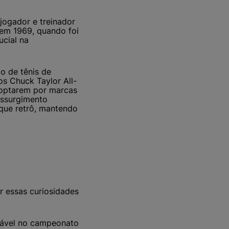
jogador e treinador
em 1969, quando foi
ucial na
o de tênis de
s Chuck Taylor All-
 optarem por marcas
essurgimento
ue retrô, mantendo
r essas curiosidades
rável no campeonato