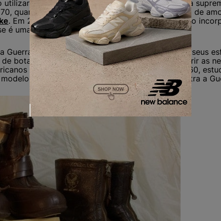
utilizar os
tênis All Stars
. Essa marca manteve sua supre
s 70, quando foi superada pela tecnologia inovadora de am
ke
. Em 2003, a Converse teve um novo rumo, sendo incorp
rse é uma empresa do grupo Nike!
 Guerra Mundial eclodiu, a Converse redirecionou seus esf
a de botas denominada “
A6 Flying
“, destinada a suprir as 
ricanos no
front
. Posteriormente, durante os anos 60, estud
 modelo em um poderoso símbolo de protesto contra a Gue