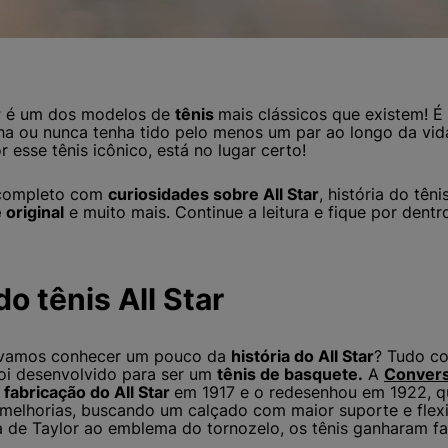
r
é um dos modelos de
tênis
mais clássicos que existem! É 
ha ou nunca tenha tido pelo menos um par ao longo da vi
esse tênis icônico, está no lugar certo!
 completo com
curiosidades sobre All Star
, história do têni
 original
e muito mais. Continue a leitura e fique por dentr
do tênis All Star
 vamos conhecer um pouco da
história do All Star
? Tudo co
oi desenvolvido para ser um
tênis de basquete.
A
Conver
à
fabricação do All Star
em 1917 e o redesenhou em 1922, 
 melhorias, buscando um calçado com maior suporte e flex
ra de Taylor ao emblema do tornozelo, os tênis ganharam