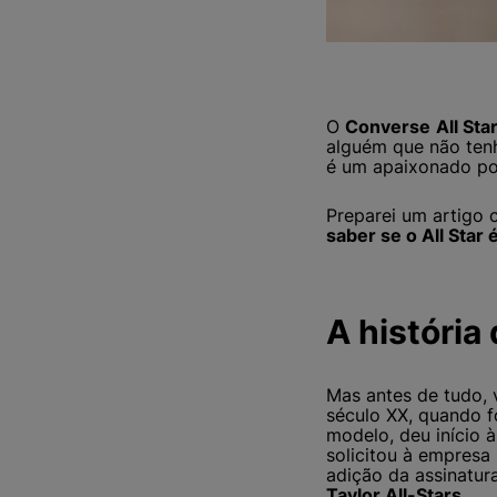
O
Converse
All Sta
alguém que não ten
é um apaixonado por 
Preparei um artigo
saber se o All Star é
A história 
Mas antes de tudo,
século XX, quando f
modelo, deu início 
solicitou à empresa
adição da assinatu
Taylor All-Stars
.