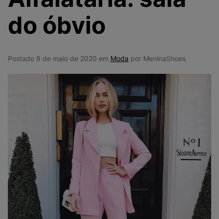
9
º
NEW 530
do óbvio
10
º
VEJA COUNTRY
Postado 8 de maio de 2020 em
Moda
por MeninaShoes