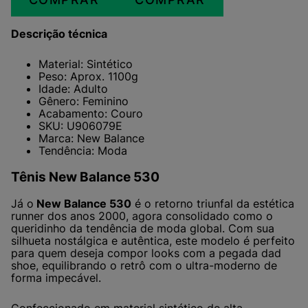
Descrição técnica
Material: Sintético
Peso: Aprox. 1100g
Idade: Adulto
Gênero: Feminino
Acabamento: Couro
SKU: U906079E
Marca: New Balance
Tendência: Moda
Tênis New Balance 530
Já o
New Balance 530
é o retorno triunfal da estética
runner dos anos 2000, agora consolidado como o
queridinho da tendência de moda global. Com sua
silhueta nostálgica e autêntica, este modelo é perfeito
para quem deseja compor looks com a pegada dad
shoe, equilibrando o retrô com o ultra-moderno de
forma impecável.
Confeccionado em material sintético de alta