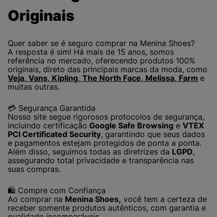
Originais
Quer saber se é seguro comprar na Menina Shoes?
A resposta é sim! Há mais de 15 anos, somos
referência no mercado, oferecendo produtos 100%
originais, direto das principais marcas da moda, como
Veja
,
Vans
,
Kipling
,
The North Face
,
Melissa
,
Farm
e
muitas outras.
💳 Segurança Garantida
Nosso site segue rigorosos protocolos de segurança,
incluindo certificação
Google Safe Browsing
e
VTEX
PCI Certificated Security
, garantindo que seus dados
e pagamentos estejam protegidos de ponta a ponta.
Além disso, seguimos todas as diretrizes da
LGPD
,
assegurando total privacidade e transparência nas
suas compras.
🛍️ Compre com Confiança
Ao comprar na
Menina Shoes,
você tem a certeza de
receber somente produtos autênticos, com garantia e
qualidade incomparáveis.