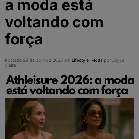
a moda está
9
º
VEJA COUNTRY
10
º
NEW 530
voltando com
força
Postado 29 de abril de 2026 em
Lifestyle
,
Moda
por Joyce
Vieira