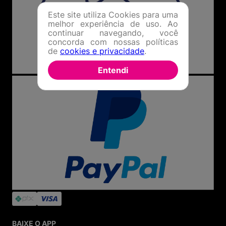
Este site utiliza Cookies para uma
melhor experiência de uso. Ao
continuar navegando, você
concorda com nossas políticas
de
cookies e privacidade
.
Entendi
BAIXE O APP