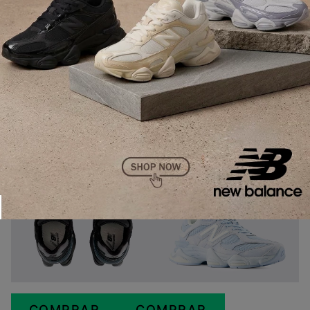
alta qualidade, incluindo sintético e detalhes em
acabamento em couro, o
New Balance 9060
oferece
durabilidade e um toque premium.
Além disso, o grande diferencial deste modelo reside
em sua tecnologia de amortecimento. Já a entressola
utiliza espumas que proporcionam uma experiência de
uso incrivelmente macia e responsiva, garantindo
conforto e suporte para o dia a dia.
COMPRAR
COMPRAR