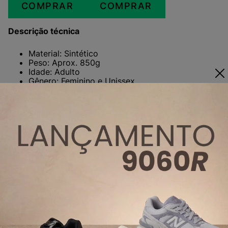
COMPRAR
COMPRAR
Descrição técnica
Material: Sintético
Peso: Aprox. 850g
Idade: Adulto
Gênero: Feminino e Unissex
Acabamento: Perolado
SKU: U10004WR
Marca: New Balance
Tendência: Moda
Tênis New Balance 9060
Já o
NB 9060
é a fusão perfeita entre o estilo retrô e
a inovação moderna, oferecendo um visual ousado e
um conforto excepcional. O tênis foi projetado para
quem busca se destacar, combinando elementos
clássicos da marca com uma estética contemporânea,
ideal para a moda urbana.
Confeccionado com uma combinação de materiais de