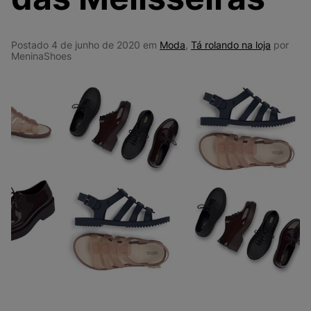
9
º
NEW 530
10
º
VANS TÊNIS VANS ULTRARANGE
Postado 4 de junho de 2020 em
Moda
,
Tá rolando na loja
por
MeninaShoes