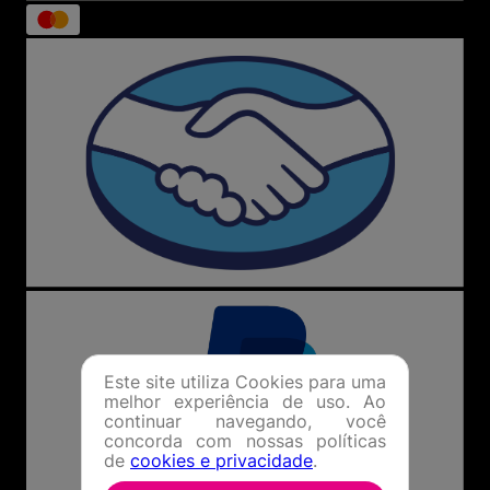
Este site utiliza Cookies para uma
melhor experiência de uso. Ao
continuar navegando, você
concorda com nossas políticas
de
cookies e privacidade
.