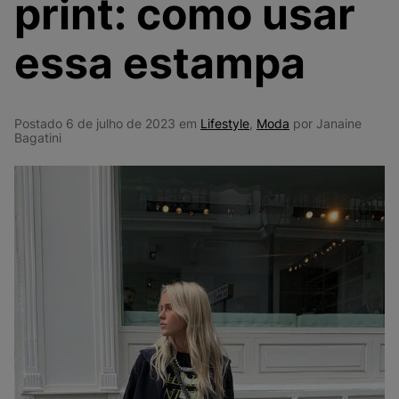
print: como usar
10
º
NEW BALANCE 204L
essa estampa
Postado 6 de julho de 2023 em
Lifestyle
,
Moda
por Janaine
Bagatini