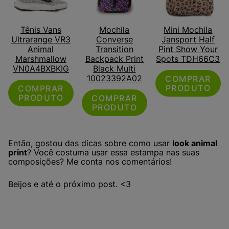
Tênis Vans
Mochila
Mini Mochila
Ultrarange VR3
Converse
Jansport Half
Animal
Transition
Pint Show Your
Marshmallow
Backpack Print
Spots TDH66C3
VN0A4BXBKIG
Black Multi
10023392A02
COMPRAR
PRODUTO
COMPRAR
PRODUTO
COMPRAR
PRODUTO
Então, gostou das dicas sobre como usar
look animal
print
? Você costuma usar essa estampa nas suas
composições? Me conta nos comentários!
Beijos e até o próximo post. <3