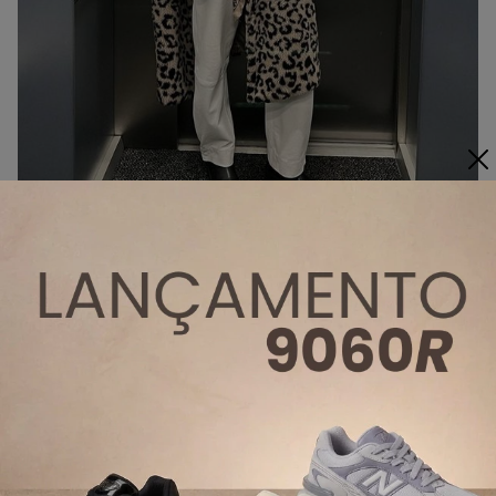
Reprodução
Vestido animal print
Outro clássico – que agrada algumas e desagrada
outras – é o
vestido animal print
. A dica é deixá-lo
brilhar e ser o grande destaque do look, combinando-
o com calçados e acessórios mais básicos.