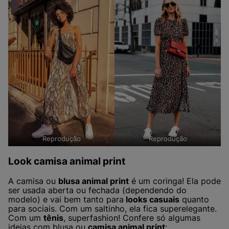
Reprodução
Reprodução
Look camisa animal print
A camisa ou
blusa animal print
é um coringa! Ela pode
ser usada aberta ou fechada (dependendo do
modelo) e vai bem tanto para
looks casuais
quanto
para sociais. Com um saltinho, ela fica superelegante.
Com um
tênis
, superfashion! Confere só algumas
ideias com blusa ou
camisa animal print
: