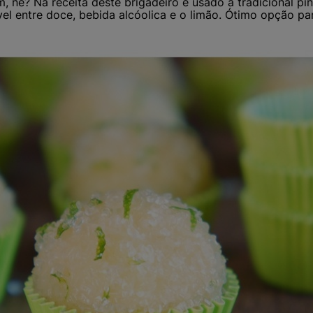
m, né? Na receita deste brigadeiro é usado a tradicional pi
ível entre doce, bebida alcóolica e o limão. Ótimo opção pa