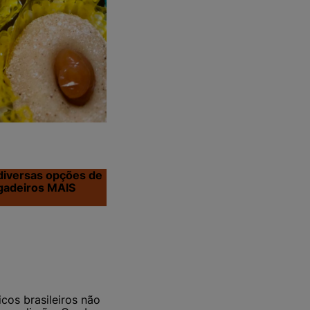
 diversas opções de
igadeiros MAIS
icos brasileiros não