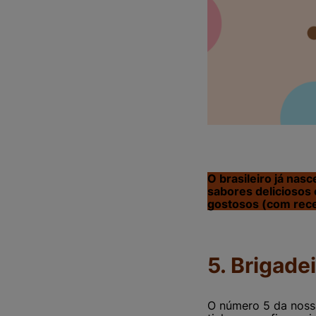
O brasileiro já nas
sabores deliciosos
gostosos (com rece
5. Brigade
O número 5 da nossa 