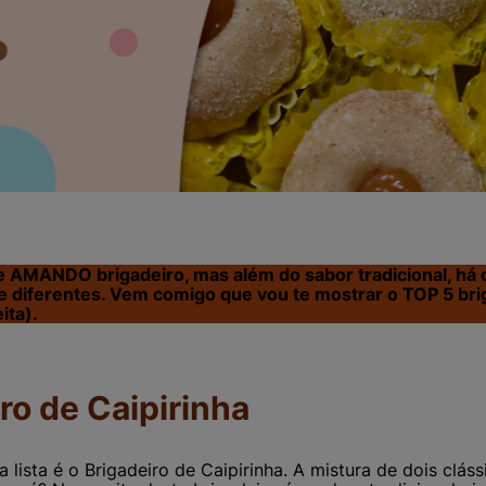
ce AMANDO brigadeiro, mas além do sabor tradicional, há
 e diferentes. Vem comigo que vou te mostrar o TOP 5 br
ita).
iro de Caipirinha
lista é o Brigadeiro de Caipirinha. A mistura de dois cláss