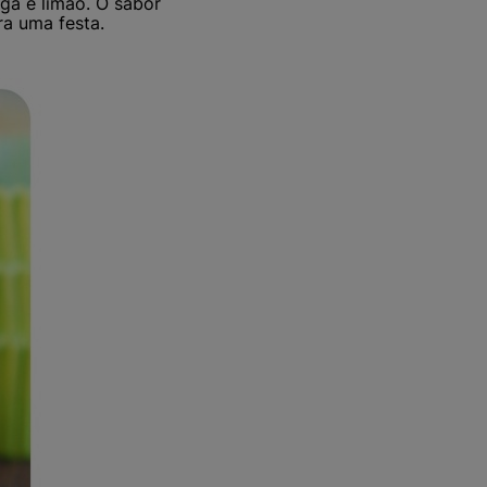
nga e limão. O sabor
ra uma festa.