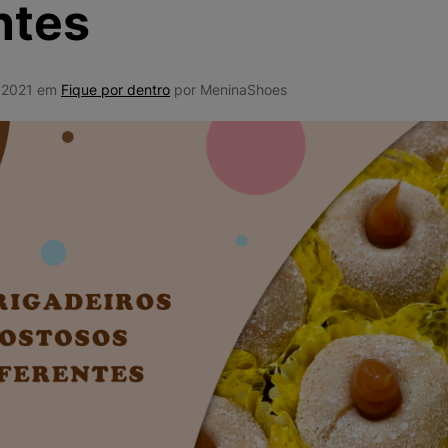
ntes
10
º
VEJA COUN
e 2021 em
Fique por dentro
por MeninaShoes