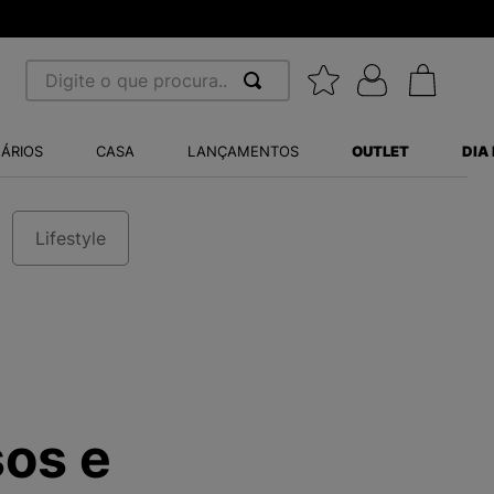
Digite o que procura...
 BUSCADOS
ÁRIOS
CASA
LANÇAMENTOS
OUTLET
DIA
S BALANCE 530
MINI BABY
A WHITE
Lifestyle
LIDE
S VANS ULTRARANGE
sos e