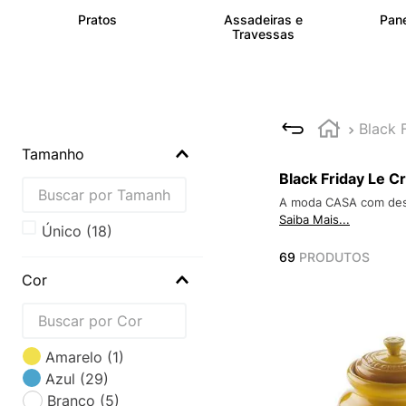
Pratos
Assadeiras e
Pane
Travessas
Black 
Tamanho
Black Friday Le C
A moda CASA com desco
Saiba Mais...
Único
(
18
)
69
PRODUTOS
Cor
Amarelo
(
1
)
Azul
(
29
)
Branco
(
5
)