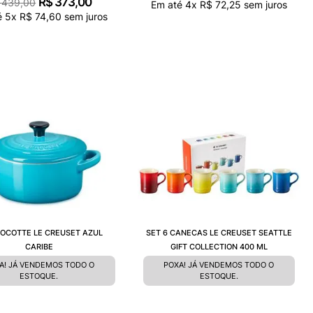
R$
373
,
00
439
,
00
Em até
4
x
R$
72
,
25
sem juros
é
5
x
R$
74
,
60
sem juros
COCOTTE LE CREUSET AZUL
SET 6 CANECAS LE CREUSET SEATTLE
CARIBE
GIFT COLLECTION 400 ML
A! JÁ VENDEMOS TODO O
POXA! JÁ VENDEMOS TODO O
ESTOQUE.
ESTOQUE.