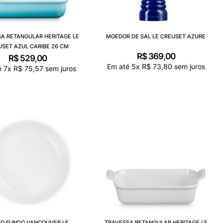
A RETANGULAR HERITAGE LE
MOEDOR DE SAL LE CREUSET AZURE
SET AZUL CARIBE 26 CM
R$
369
,
00
R$
529
,
00
Em até
5
x
R$
73
,
80
sem juros
é
7
x
R$
75
,
57
sem juros
TO FUNDO VANCOUVER LE
TRAVESSA RETANGULAR HERITAGE LE