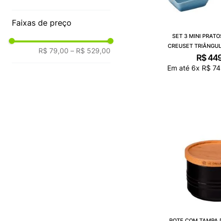
Faixas de preço
SET 3 MINI PRATO
CREUSET TRIÂNGU
R$ 79,00
–
R$ 529,00
REDO
R$
44
Em até
6
x
R$
74
POTE COM TAMPA 