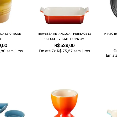
DA LE CREUSET
TRAVESSA RETANGULAR HERITAGE LE
PRATO R
ML
CREUSET VERMELHO 26 CM
9
,
00
R$
529
,
00
R
,
80
sem juros
Em até
7
x
R$
75
,
57
sem juros
Em at