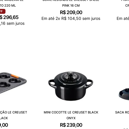
TO 220 ML
PINK 16 CM
C
R$
209
,
00
FF
$
296
,
65
Em até
2
x
R$
104
,
50
sem juros
Em at
4
,
16
sem juros
ÇÃO LE CREUSET
MINI COCOTTE LE CREUSET BLACK
SACA RO
LACK
ONYX
9
,
00
R$
239
,
00