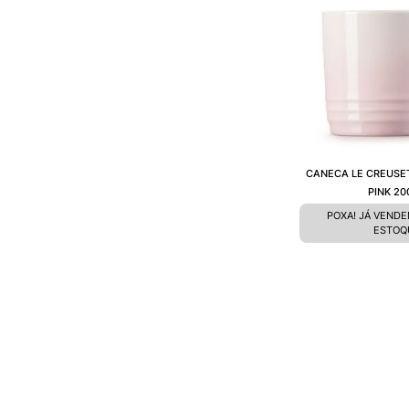
CANECA LE CREUSE
PINK 20
POXA! JÁ VEND
ESTOQ