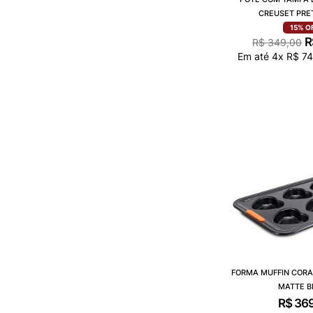
CREUSET PRE
15%
O
R
R$
349
,
00
Em até
4
x
R$
7
FORMA MUFFIN CORA
MATTE B
R$
36