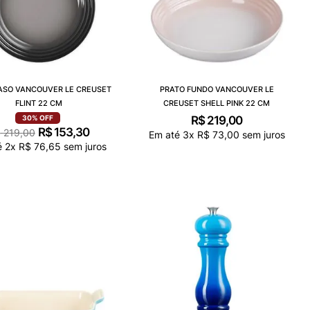
ASO VANCOUVER LE CREUSET
PRATO FUNDO VANCOUVER LE
FLINT 22 CM
CREUSET SHELL PINK 22 CM
R$
219
,
00
30%
OFF
R$
153
,
30
$
219
,
00
Em até
3
x
R$
73
,
00
sem juros
é
2
x
R$
76
,
65
sem juros