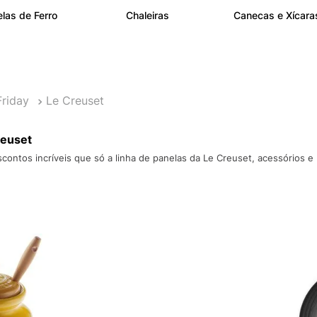
10
º
NEW 530
las de Ferro
Chaleiras
Canecas e Xícara
Friday
Le Creuset
reuset
ntos incríveis que só a linha de panelas da Le Creuset, acessórios e