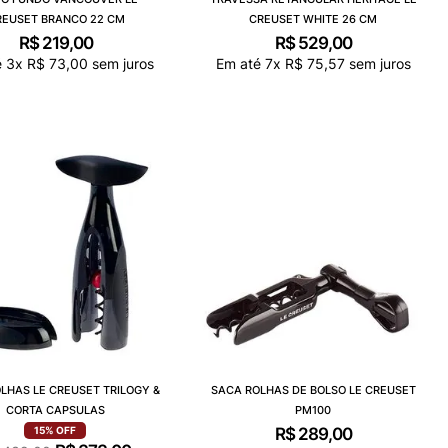
REUSET BRANCO 22 CM
CREUSET WHITE 26 CM
R$
219
,
00
R$
529
,
00
é
3
x
R$
73
,
00
sem juros
Em até
7
x
R$
75
,
57
sem juros
LHAS LE CREUSET TRILOGY &
SACA ROLHAS DE BOLSO LE CREUSET
CORTA CAPSULAS
PM100
R$
289
,
00
15%
OFF