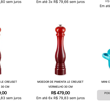
R$
,
80
sem juros
Em até
3
x
R$
79
,
66
sem juros
Em at
 LE CREUSET
MOEDOR DE PIMENTA LE CREUSET
MINI 
 30 CM
VERMELHO 30 CM
9
,
00
R$
479
,
00
POX
,
83
sem juros
Em até
6
x
R$
79
,
83
sem juros