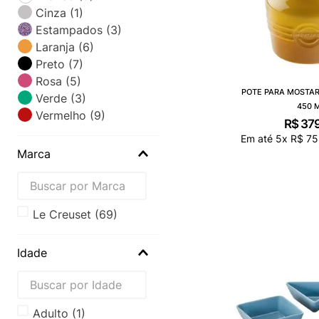
Cinza
(
1
)
Estampados
(
3
)
Laranja
(
6
)
Preto
(
7
)
Rosa
(
5
)
POTE PARA MOSTAR
Verde
(
3
)
450 
Vermelho
(
9
)
R$
37
Em até
5
x
R$
75
Marca
le creuset
(
69
)
Idade
Adulto
(
1
)