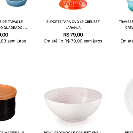
S DE TAPAS LE
SUPORTE PARA OVO LE CREUSET
TRAVESS
LO QUADRADO E
LARANJA
CREU
NDO
9
,
00
R$
79
,
00
,
83
sem juros
Em até
1
x
R$
79
,
00
sem juros
Em at
DE MADEIRA LE
BOWL REDONDO LE CREUSET SHELL
PRA