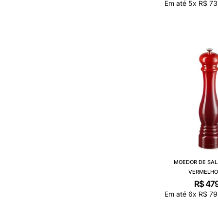
Em até
5
x
R$
73
MOEDOR DE SAL
VERMELHO
R$
47
Em até
6
x
R$
79