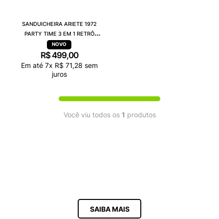
9
º
VANS TÊNIS VANS ULTRARANGE
10
º
NEW BALANCE 204L
SANDUICHEIRA ARIETE 1972
PARTY TIME 3 EM 1 RETRÔ
VERMELHA
R$
499
,
00
Em até
7
x
R$
71
,
28
sem
juros
Você viu todos os
1
produtos
SAIBA MAIS