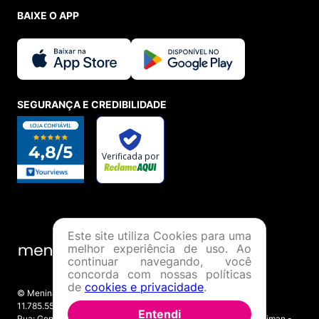
BAIXE O APP
SEGURANÇA E CREDIBILIDADE
Este site utiliza Cookies para uma
melhor experiência de uso. Ao
continuar navegando, você
concorda com nossas políticas
de
cookies e privacidade
.
© Menina Shoes Comércio de Modas Eireli - EPP CNPJ:
11.785.555/0001-02 | IE: 387.208.543.115
Entendi
Rua: General Epaminondas Teixeira Guimarães, 193 - Vila Gardiman -