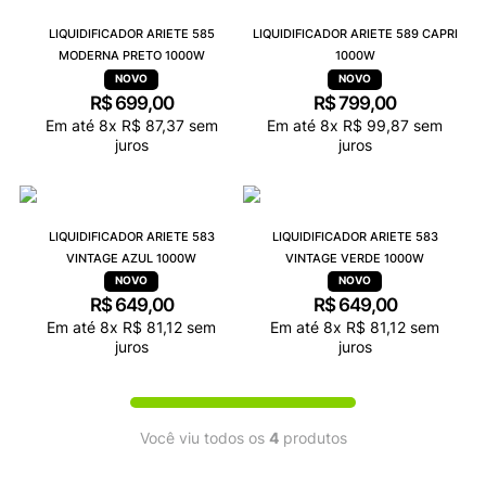
9
º
VEJA COUNTRY
LIQUIDIFICADOR ARIETE 585
LIQUIDIFICADOR ARIETE 589 CAPRI
10
º
NEW 530
MODERNA PRETO 1000W
1000W
R$
699
,
00
R$
799
,
00
Em até
8
x
R$
87
,
37
sem
Em até
8
x
R$
99
,
87
sem
juros
juros
LIQUIDIFICADOR ARIETE 583
LIQUIDIFICADOR ARIETE 583
VINTAGE AZUL 1000W
VINTAGE VERDE 1000W
R$
649
,
00
R$
649
,
00
Em até
8
x
R$
81
,
12
sem
Em até
8
x
R$
81
,
12
sem
juros
juros
Você viu todos os
4
produtos