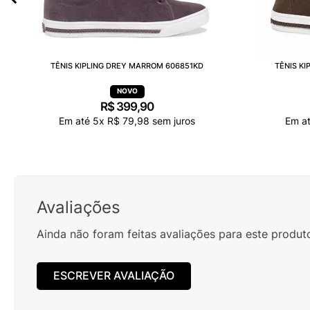
TÊNIS KIPLING DREY MARROM 606851KD
TÊNIS K
R$
399
,
90
Em até
5
x
R$
79
,
98
sem juros
Em a
Avaliações
Ainda não foram feitas avaliações para este produt
ESCREVER AVALIAÇÃO