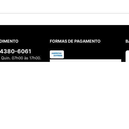
DIMENTO
FORMAS DE PAGAMENTO
B
) 4380-6061
 Quin. 07h00 às 17h00.
08h00 às 17h00.
TSAPP
11) 4380-6061
 Quin. 07h00 às 17h00.
08h00 às 17h00.
FALAR AGORA