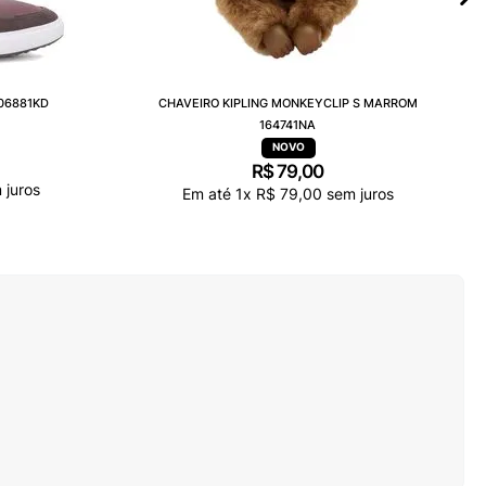
606881KD
CHAVEIRO KIPLING MONKEYCLIP S MARROM
164741NA
R$
79
,
00
 juros
Em até
1
x
R$
79
,
00
sem juros