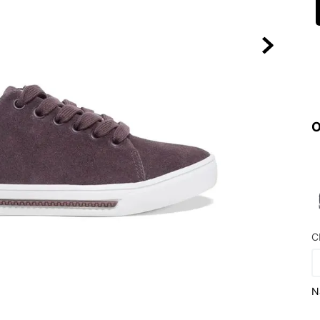
10
º
VANS TÊNI
O
C
N