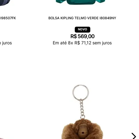
I98507FK
BOLSA KIPLING TELMO VERDE I80849NY
R$
569
,
00
 juros
Em até
8
x
R$
71
,
12
sem juros