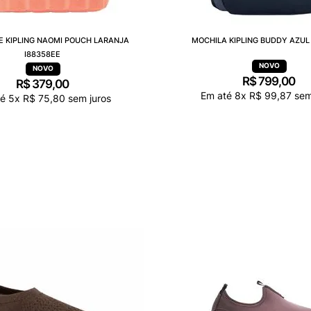
E KIPLING NAOMI POUCH LARANJA
MOCHILA KIPLING BUDDY AZUL 
I88358EE
R$
799
,
00
R$
379
,
00
Em até
8
x
R$
99
,
87
sem
té
5
x
R$
75
,
80
sem juros