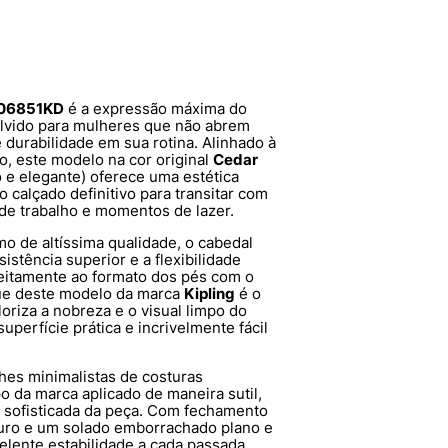
606851KD
é a expressão máxima do
olvido para mulheres que não abrem
e durabilidade em sua rotina. Alinhado à
o, este modelo na cor original
Cedar
 e elegante) oferece uma estética
 calçado definitivo para transitar com
de trabalho e momentos de lazer.
mo de altíssima qualidade, o cabedal
istência superior e a flexibilidade
feitamente ao formato dos pés com o
ue deste modelo da marca
Kipling
é o
loriza a nobreza e o visual limpo do
uperfície prática e incrivelmente fácil
hes minimalistas de costuras
o da marca aplicado de maneira sutil,
 sofisticada da peça. Com fechamento
uro e um solado emborrachado plano e
elente estabilidade a cada passada,