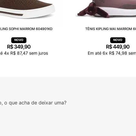
IPLING SOPHI MARROM 604901KD
TÊNIS KIPLING MAI MARROM 
R$
349
,
90
R$
449
,
90
té
4
x
R$
87
,
47
sem juros
Em até
6
x
R$
74
,
98
sem
o, o que acha de deixar uma?