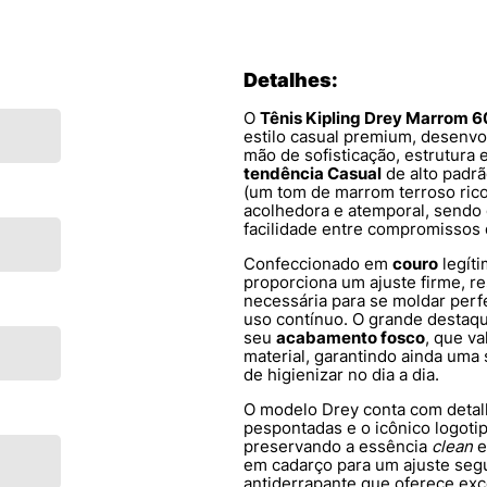
Detalhes:
O
Tênis Kipling Drey Marrom 
estilo casual premium, desenv
mão de sofisticação, estrutura 
tendência Casual
de alto padrã
(um tom de marrom terroso rico
acolhedora e atemporal, sendo o
facilidade entre compromissos 
Confeccionado em
couro
legíti
proporciona um ajuste firme, res
necessária para se moldar per
uso contínuo. O grande destaq
seu
acabamento fosco
, que va
material, garantindo ainda uma s
de higienizar no dia a dia.
O modelo Drey conta com detal
pespontadas e o icônico logotip
preservando a essência
clean
e
em cadarço para um ajuste seg
antiderrapante que oferece exc