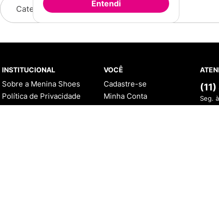
Entendi
Categorias
INSTITUCIONAL
VOCÊ
ATEN
Sobre a Menina Shoes
Cadastre-se
(11
Política de Privacidade
Minha Conta
Seg. à
Política de Troca
Meus Pedidos
Sex. 
Política de Entrega
Trocas e Devoluções
WHA
Lojas Físicas
AJUDA
(
Programa de Fidelidade
Como Comprar
Seg. à
Blog
Sex. 
Formas de Pagamento
Política de Troca
Dúvidas Frequentes