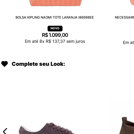
BOLSA KIPLING NAOMI TOTE LARANJA I86998EE
NECESSAIR
R$
1
.
099
,
00
Em até
8
x
R$
137
,
37
sem juros
Em a
Complete seu Look: