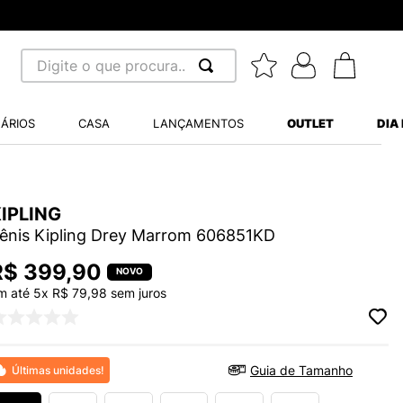
Digite o que procura...
 BUSCADOS
ÁRIOS
CASA
LANÇAMENTOS
OUTLET
DIA
S BALANCE 530
MINI BABY
IPLING
A WHITE
ênis Kipling Drey Marrom 606851KD
R$
399
,
90
m até
5
x
R$
79
,
98
sem juros
LIDE
NCE 204L
Guia de Tamanho
Últimas unidades!