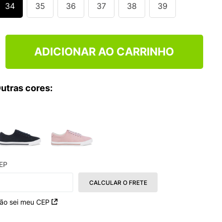
S VANS ULTRARANGE
34
35
36
37
38
39
ADICIONAR AO CARRINHO
utras cores:
EP
CALCULAR O FRETE
ão sei meu CEP