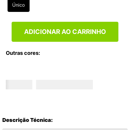
9
º
NEW 530
Único
10
º
VEJA COUNTRY
ADICIONAR AO CARRINHO
Outras cores:
Descrição Técnica: