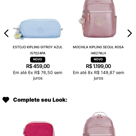
ESTOJO KIPLING GITROY AZUL
MOCHILA KIPLING SEOUL ROSA
I57024PA
I46274LH
R$
459
,
00
R$
1
.
199
,
00
Em até
6
x
R$
76
,
50
sem
Em até
8
x
R$
149
,
87
sem
juros
juros
Complete seu Look: