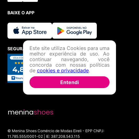
BAIXE O APP
Este site utiliza Cookies para uma
SEGURANÇA E CREDIBILIDADE
melhor experiência de uso. Ao
continuar navegando, você
concorda com nossas políticas
de
cookies e privacidade
.
Entendi
© Menina Shoes Comércio de Modas Eireli - EPP CNPJ:
11.785.555/0001-02 | IE: 387.208.543.115