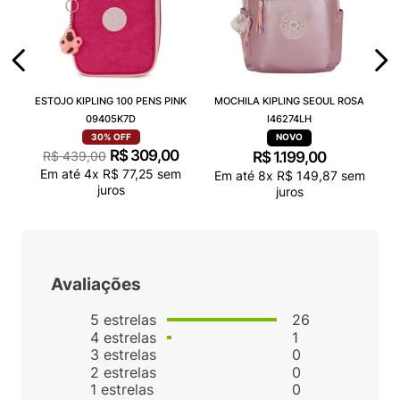
ESTOJO KIPLING 100 PENS PINK
MOCHILA KIPLING SEOUL ROSA
09405K7D
I46274LH
30%
OFF
R$
309
,
00
R$
439
,
00
R$
1
.
199
,
00
Em até
4
x
R$
77
,
25
sem
Em até
8
x
R$
149
,
87
sem
juros
juros
Avaliações
5
estrelas
26
4
estrelas
1
3
estrelas
0
2
estrelas
0
1
estrelas
0