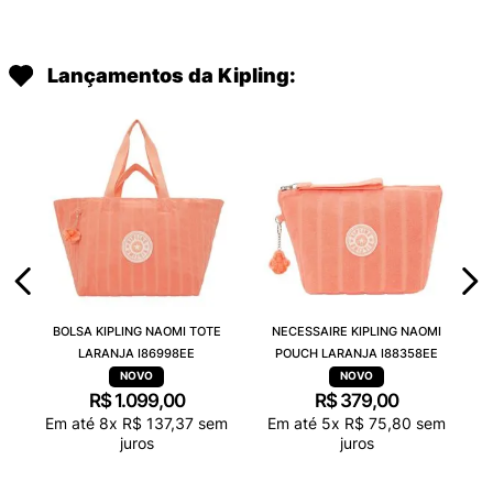
Lançamentos da Kipling:
BOLSA KIPLING NAOMI TOTE
NECESSAIRE KIPLING NAOMI
LARANJA I86998EE
POUCH LARANJA I88358EE
R$
1
.
099
,
00
R$
379
,
00
Em até
8
x
R$
137
,
37
sem
Em até
5
x
R$
75
,
80
sem
juros
juros