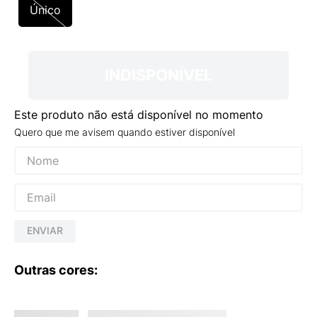
9
º
VANS TÊNIS VANS ULTRARANGE
Único
10
º
NEW BALANCE 204L
INDISPONÍVEL
Este produto não está disponível no momento
Quero que me avisem quando estiver disponível
ENVIAR
Outras cores: