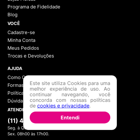
Programa de Fidelidade
Blog
VOCÊ
Cadastre-se
Minha Conta
Meus Pedidos
Trocas e Devoluções
AJUDA
Como Comprar
Este site utiliza Cookies para uma
Formas de Pagamento
melhor experiência de uso. Ao
Política de Troca
continuar navegando, você
concorda com nossas políticas
Dúvidas Frequentes
de
cookies e privacidade
.
ATENDIMENTO
Entendi
(11) 4380-6061
Seg. à Quin. 07h00 às 17h00.
Sex. 08h00 às 17h00.