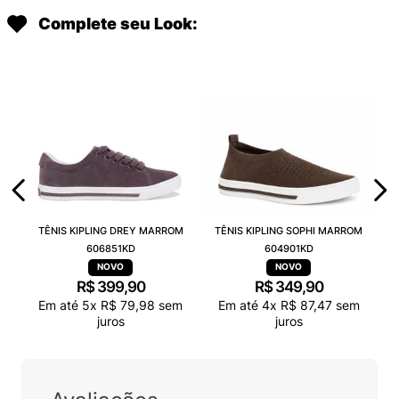
Complete seu Look:
TÊNIS KIPLING DREY MARROM
TÊNIS KIPLING SOPHI MARROM
606851KD
604901KD
R$
399
,
90
R$
349
,
90
Em até
5
x
R$
79
,
98
sem
Em até
4
x
R$
87
,
47
sem
juros
juros