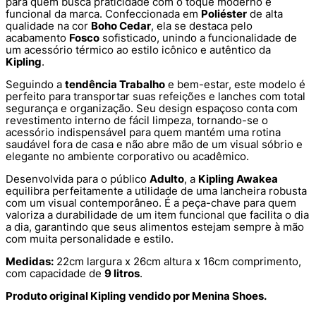
para quem busca praticidade com o toque moderno e
funcional da marca. Confeccionada em
Poliéster
de alta
qualidade na cor
Boho Cedar
, ela se destaca pelo
acabamento
Fosco
sofisticado, unindo a funcionalidade de
um acessório térmico ao estilo icônico e autêntico da
Kipling
.
Seguindo a
tendência Trabalho
e bem-estar, este modelo é
perfeito para transportar suas refeições e lanches com total
segurança e organização. Seu design espaçoso conta com
revestimento interno de fácil limpeza, tornando-se o
acessório indispensável para quem mantém uma rotina
saudável fora de casa e não abre mão de um visual sóbrio e
elegante no ambiente corporativo ou acadêmico.
Desenvolvida para o público
Adulto
, a
Kipling Awakea
equilibra perfeitamente a utilidade de uma lancheira robusta
com um visual contemporâneo. É a peça-chave para quem
valoriza a durabilidade de um item funcional que facilita o dia
a dia, garantindo que seus alimentos estejam sempre à mão
com muita personalidade e estilo.
Medidas:
22cm largura x 26cm altura x 16cm comprimento,
com capacidade de
9 litros
.
Produto original Kipling vendido por Menina Shoes.