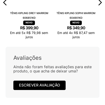
TÊNIS KIPLING DREY MARROM
TÊNIS KIPLING SOPHI MARROM
606851KD
604901KD
R$
399
,
90
R$
349
,
90
Em até
5
x
R$
79
,
98
sem
Em até
4
x
R$
87
,
47
sem
juros
juros
Avaliações
Ainda não foram feitas avaliações para este
produto, o que acha de deixar uma?
ESCREVER AVALIAÇÃO