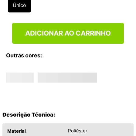
9
º
NEW 530
Único
10
º
VEJA COUNTRY
ADICIONAR AO CARRINHO
Outras cores:
Descrição Técnica:
Poliéster
Material