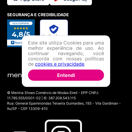
SEGURANÇA E CREDIBILIDADE
Este site utiliza Cookies para uma
melhor experiência de uso. Ao
continuar navegando, você
concorda com nossas políticas
de
cookies e privacidade
.
Entendi
© Menina Shoes Comércio de Modas Eireli - EPP CNPJ:
11.785.555/0001-02 | IE: 387.208.543.115
Rua: General Epaminondas Teixeira Guimarães, 193 - Vila Gardiman -
Itu/SP - CEP 13309-410