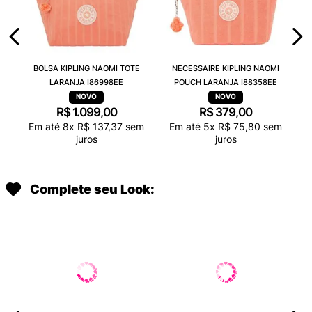
BOLSA KIPLING NAOMI TOTE
NECESSAIRE KIPLING NAOMI
LARANJA I86998EE
POUCH LARANJA I88358EE
R$
1
.
099
,
00
R$
379
,
00
Em até
8
x
R$
137
,
37
sem
Em até
5
x
R$
75
,
80
sem
juros
juros
Complete seu Look: