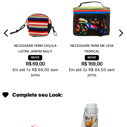
NECESSAIRE FARM CAÇULA
NECESSAIRE FARM ME LEVA
LISTRA JARDIM MULTI
TROPICAL
R$
69
,
00
R$
169
,
00
Em até
1
x
R$
69
,
00
sem
Em até
2
x
R$
84
,
50
sem
juros
juros
Complete seu Look: