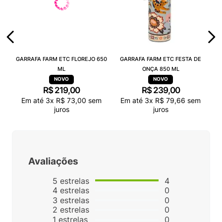
GARRAFA FARM ETC FLOREJO 650
GARRAFA FARM ETC FESTA DE
ML
ONÇA 850 ML
R$
219
,
00
R$
239
,
00
Em até
3
x
R$
73
,
00
sem
Em até
3
x
R$
79
,
66
sem
juros
juros
Avaliações
5
estrelas
4
4
estrelas
0
3
estrelas
0
2
estrelas
0
1
estrelas
0