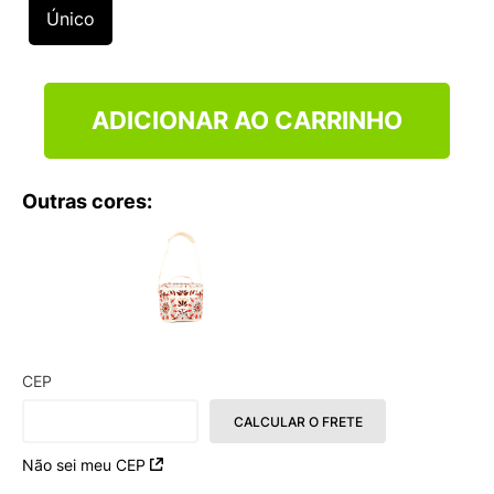
9
º
NEW 530
Único
10
º
VANS TÊNIS VANS ULTRARANGE
ADICIONAR AO CARRINHO
Outras cores:
CEP
CALCULAR O FRETE
Não sei meu CEP