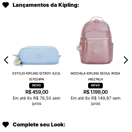
Lançamentos da Kipling:
ESTOJO KIPLING GITROY AZUL
MOCHILA KIPLING SEOUL ROSA
I57024PA
I46274LH
R$
459
,
00
R$
1
.
199
,
00
Em até
6
x
R$
76
,
50
sem
Em até
8
x
R$
149
,
87
sem
juros
juros
Complete seu Look: