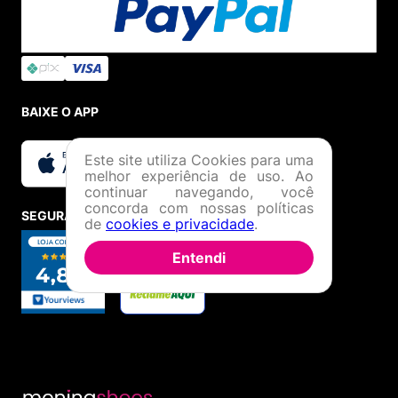
BAIXE O APP
Este site utiliza Cookies para uma
melhor experiência de uso. Ao
continuar navegando, você
concorda com nossas políticas
SEGURANÇA E CREDIBILIDADE
de
cookies e privacidade
.
Entendi