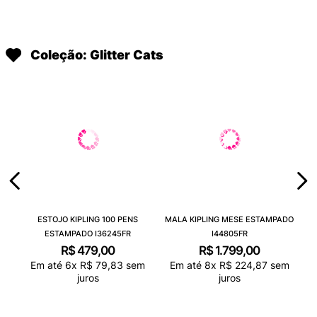
Coleção: Glitter Cats
ESTOJO KIPLING 100 PENS
MALA KIPLING MESE ESTAMPADO
ESTAMPADO I36245FR
I44805FR
R$
479
,
00
R$
1
.
799
,
00
Em até
6
x
R$
79
,
83
sem
Em até
8
x
R$
224
,
87
sem
juros
juros