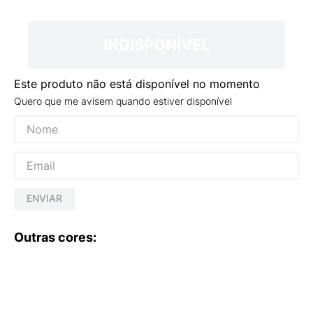
9
º
NEW 530
10
º
VANS TÊNIS VANS ULTRARANGE
INDISPONÍVEL
Este produto não está disponível no momento
Quero que me avisem quando estiver disponível
ENVIAR
Outras cores: