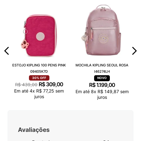
ESTOJO KIPLING 100 PENS PINK
MOCHILA KIPLING SEOUL ROSA
09405K7D
I46274LH
30%
OFF
R$
309
,
00
R$
439
,
00
R$
1
.
199
,
00
Em até
4
x
R$
77
,
25
sem
Em até
8
x
R$
149
,
87
sem
juros
juros
Avaliações