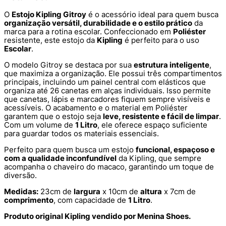
O
Estojo Kipling Gitroy
é o acessório ideal para quem busca
organização versátil, durabilidade e o estilo prático
da
marca para a rotina escolar. Confeccionado em
Poliéster
resistente, este estojo da
Kipling
é perfeito para o uso
Escolar
.
O modelo Gitroy se destaca por sua
estrutura inteligente
,
que maximiza a organização. Ele possui três compartimentos
principais, incluindo um painel central com elásticos que
organiza até 26 canetas em alças individuais. Isso permite
que canetas, lápis e marcadores fiquem sempre visíveis e
acessíveis. O acabamento e o material em Poliéster
garantem que o estojo seja
leve, resistente e fácil de limpar
.
Com um volume de
1 Litro
, ele oferece espaço suficiente
para guardar todos os materiais essenciais.
Perfeito para quem busca um estojo
funcional, espaçoso e
com a qualidade inconfundível
da Kipling, que sempre
acompanha o chaveiro do macaco, garantindo um toque de
diversão.
Medidas:
23cm de
largura
x 10cm de
altura
x 7cm de
comprimento
, com capacidade de
1 Litro
.
Produto original Kipling vendido por Menina Shoes.