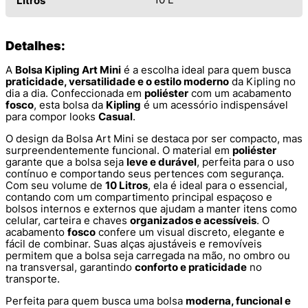
Litros
Detalhes:
A
Bolsa Kipling Art Mini
é a escolha ideal para quem busca
praticidade, versatilidade e o estilo moderno
da Kipling no
dia a dia. Confeccionada em
poliéster
com um acabamento
fosco
, esta bolsa da
Kipling
é um acessório indispensável
para compor looks
Casual
.
O design da Bolsa Art Mini se destaca por ser compacto, mas
surpreendentemente funcional. O material em
poliéster
garante que a bolsa seja
leve e durável
, perfeita para o uso
contínuo e comportando seus pertences com segurança.
Com seu volume de
10 Litros
, ela é ideal para o essencial,
contando com um compartimento principal espaçoso e
bolsos internos e externos que ajudam a manter itens como
celular, carteira e chaves
organizados e acessíveis
. O
acabamento
fosco
confere um visual discreto, elegante e
fácil de combinar. Suas alças ajustáveis e removíveis
permitem que a bolsa seja carregada na mão, no ombro ou
na transversal, garantindo
conforto e praticidade
no
transporte.
Perfeita para quem busca uma bolsa
moderna, funcional e