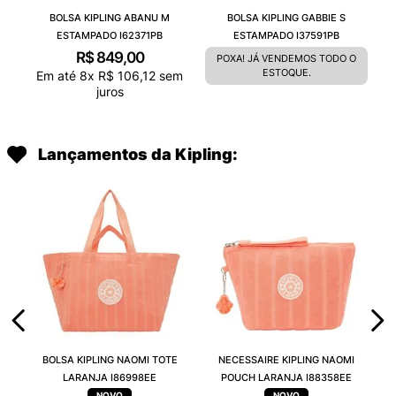
BOLSA KIPLING ABANU M
BOLSA KIPLING GABBIE S
ESTAMPADO I62371PB
ESTAMPADO I37591PB
R$
849
,
00
POXA! JÁ VENDEMOS TODO O
ESTOQUE.
Em até
8
x
R$
106
,
12
sem
juros
Lançamentos da Kipling:
BOLSA KIPLING NAOMI TOTE
NECESSAIRE KIPLING NAOMI
LARANJA I86998EE
POUCH LARANJA I88358EE