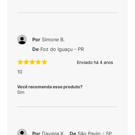
Por
Simone B.
De
Foz do Iguaçu - PR
Enviado há
4 anos
10
Você recomenda esse produto?
Sim
Por
Dayana K.
De
São Paulo - SP