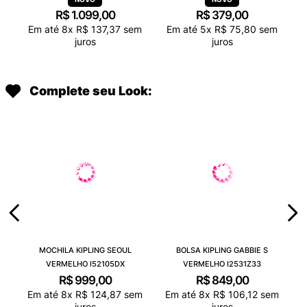
R$
1
.
099
,
00
R$
379
,
00
Em até
8
x
R$
137
,
37
sem
Em até
5
x
R$
75
,
80
sem
juros
juros
Complete seu Look:
MOCHILA KIPLING SEOUL
BOLSA KIPLING GABBIE S
VERMELHO I52105DX
VERMELHO I2531Z33
R$
999
,
00
R$
849
,
00
Em até
8
x
R$
124
,
87
sem
Em até
8
x
R$
106
,
12
sem
juros
juros