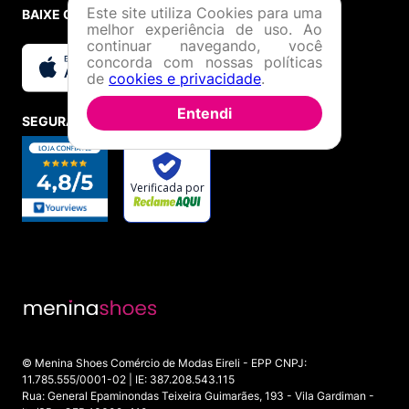
Este site utiliza Cookies para uma
BAIXE O APP
melhor experiência de uso. Ao
continuar navegando, você
concorda com nossas políticas
de
cookies e privacidade
.
Entendi
SEGURANÇA E CREDIBILIDADE
© Menina Shoes Comércio de Modas Eireli - EPP CNPJ:
11.785.555/0001-02 | IE: 387.208.543.115
Rua: General Epaminondas Teixeira Guimarães, 193 - Vila Gardiman -