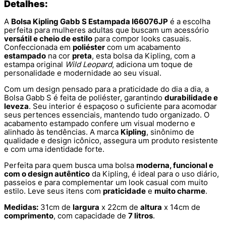
Detalhes:
A
Bolsa Kipling Gabb S Estampada I66076JP
é a escolha
perfeita para mulheres adultas que buscam um acessório
versátil e cheio de estilo
para compor looks casuais.
Confeccionada em
poliéster
com um acabamento
estampado
na cor
preta
, esta bolsa da Kipling, com a
estampa original
Wild Leopard
, adiciona um toque de
personalidade e modernidade ao seu visual.
Com um design pensado para a praticidade do dia a dia, a
Bolsa Gabb S é feita de poliéster, garantindo
durabilidade e
leveza
. Seu interior é espaçoso o suficiente para acomodar
seus pertences essenciais, mantendo tudo organizado. O
acabamento estampado confere um visual moderno e
alinhado às tendências. A marca
Kipling
, sinônimo de
qualidade e design icônico, assegura um produto resistente
e com uma identidade forte.
Perfeita para quem busca uma bolsa
moderna, funcional e
com o design autêntico
da Kipling, é ideal para o uso diário,
passeios e para complementar um look casual com muito
estilo. Leve seus itens com
praticidade
e
muito charme
.
Medidas:
31cm de
largura
x 22cm de
altura
x 14cm de
comprimento
, com capacidade de
7 litros
.