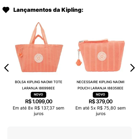
Lançamentos da Kipling:
BOLSA KIPLING NAOMI TOTE
NECESSAIRE KIPLING NAOMI
LARANJA I86998EE
POUCH LARANJA I88358EE
R$
1
.
099
,
00
R$
379
,
00
Em até
8
x
R$
137
,
37
sem
Em até
5
x
R$
75
,
80
sem
juros
juros