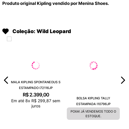
Produto original Kipling vendido por Menina Shoes.
Coleção: Wild Leopard
MALA KIPLING SPONTANEOUS S
ESTAMPADO I72116JP
R$
2
.
399
,
00
BOLSA KIPLING TALLY
Em até
8
x
R$
299
,
87
sem
ESTAMPADA I10796JP
juros
POXA! JÁ VENDEMOS TODO O
ESTOQUE.