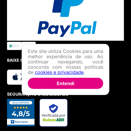
Este site utiliza Cookies para uma
melhor experiência de uso. Ao
BAIXE O APP
continuar navegando, você
concorda com nossas políticas
de
cookies e privacidade
.
Entendi
SEGURANÇA E CREDIBILIDADE