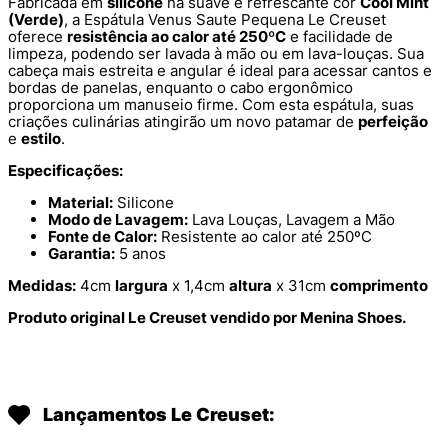
Fabricada em
silicone
na suave e refrescante cor
Cool Mint
(Verde)
, a Espátula Venus Saute Pequena Le Creuset
oferece
resistência ao calor até 250ºC
e facilidade de
limpeza, podendo ser lavada à mão ou em lava-louças. Sua
cabeça mais estreita e angular é ideal para acessar cantos e
bordas de panelas, enquanto o cabo ergonômico
proporciona um manuseio firme. Com esta espátula, suas
criações culinárias atingirão um novo patamar de
perfeição
e
estilo
.
Especificações:
Material:
Silicone
Modo de Lavagem:
Lava Louças, Lavagem a Mão
Fonte de Calor:
Resistente ao calor até 250ºC
Garantia:
5 anos
Medidas:
4cm
largura
x 1,4cm
altura
x 31cm
comprimento
Produto original Le Creuset vendido por Menina Shoes.
Lançamentos Le Creuset: