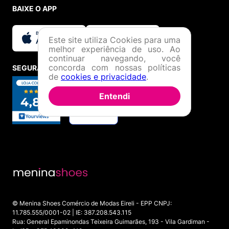
BAIXE O APP
Este site utiliza Cookies para uma
melhor experiência de uso. Ao
continuar navegando, você
concorda com nossas políticas
SEGURANÇA E CREDIBILIDADE
de
cookies e privacidade
.
Entendi
© Menina Shoes Comércio de Modas Eireli - EPP CNPJ:
11.785.555/0001-02 | IE: 387.208.543.115
Rua: General Epaminondas Teixeira Guimarães, 193 - Vila Gardiman -