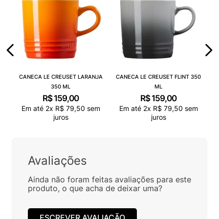
CANECA LE CREUSET LARANJA
CANECA LE CREUSET FLINT 350
350 ML
ML
R$
159
,
00
R$
159
,
00
Em até
2
x
R$
79
,
50
sem
Em até
2
x
R$
79
,
50
sem
juros
juros
Avaliações
Ainda não foram feitas avaliações para este
produto, o que acha de deixar uma?
ESCREVER AVALIAÇÃO