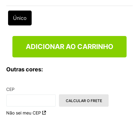
9
º
VEJA COUNTRY
10
º
NEW 530
Único
ADICIONAR AO CARRINHO
Outras cores:
CEP
CALCULAR O FRETE
Não sei meu CEP