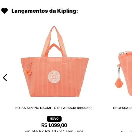
Lançamentos da Kipling:
BOLSA KIPLING NAOMI TOTE LARANJA I86998EE
NECESSAIR
R$
1
.
099
,
00
Em até
8
x
R$
137
,
37
sem juros