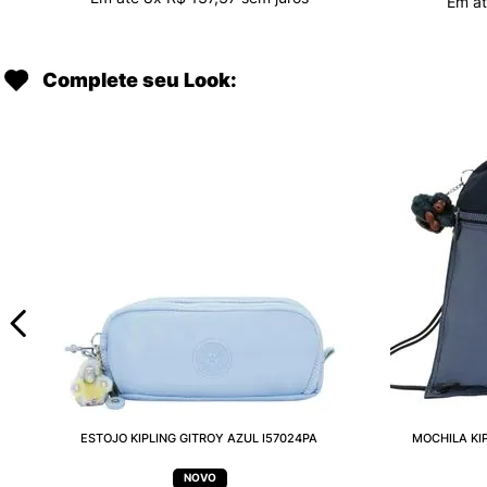
Em a
Complete seu Look:
ESTOJO KIPLING GITROY AZUL I57024PA
MOCHILA KI