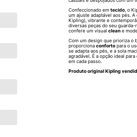
casuais e despojados com um t
Confeccionado em
tecido
, o K
um ajuste adaptável aos pés. A
Kipling), vibrante e contemporâ
diversas peças do seu guarda
confere um visual
clean
e mode
Com um design que prioriza o b
proporciona
conforto
para o us
se adapta aos pés, e a sola ma
agradável. É a opção ideal para
em cada passo.
Produto original Kipling vendi