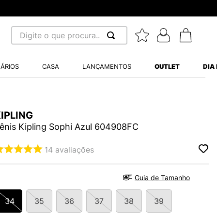
Digite o que procura...
 BUSCADOS
ÁRIOS
CASA
LANÇAMENTOS
OUTLET
DIA
S BALANCE 530
A WHITE
IPLING
MINI BABY
ênis Kipling Sophi Azul 604908FC
14
avaliações
LIDE
Guia de Tamanho
34
35
36
37
38
39
S VANS ULTRARANGE