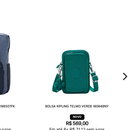
I98507FK
BOLSA KIPLING TELMO VERDE I80849NY
R$
569
,
00
 juros
Em até
8
x
R$
71
,
12
sem juros