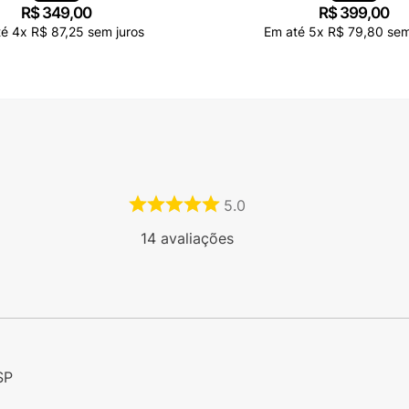
R$
349
,
00
R$
399
,
00
té
4
x
R$
87
,
25
sem juros
Em até
5
x
R$
79
,
80
sem
5.0
14
avaliações
SP