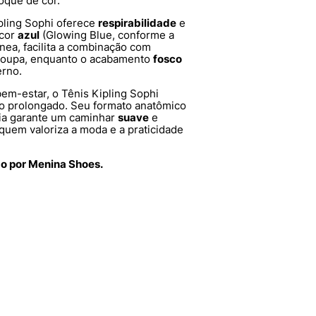
oque de cor.
ipling Sophi oferece
respirabilidade
e
 cor
azul
(Glowing Blue, conforme a
nea, facilita a combinação com
-roupa, enquanto o acabamento
fosco
rno.
em-estar, o Tênis Kipling Sophi
o prolongado. Seu formato anatômico
cia garante um caminhar
suave
e
 quem valoriza a moda e a praticidade
do por Menina Shoes.