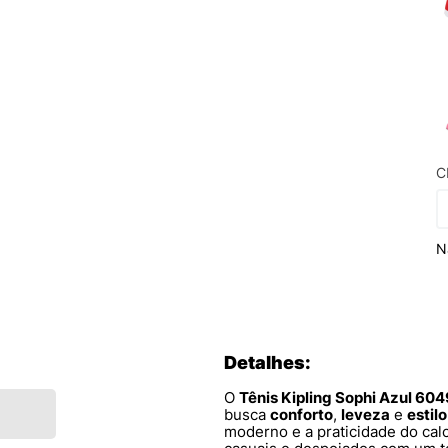
C
N
Detalhes:
O
Tênis Kipling Sophi Azul 6
busca
conforto
,
leveza
e
estilo
moderno e a praticidade do calc