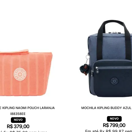
E KIPLING NAOMI POUCH LARANJA
MOCHILA KIPLING BUDDY AZUL 
I88358EE
R$
799
,
00
R$
379
,
00
Em até
8
x
R$
99
,
87
sem