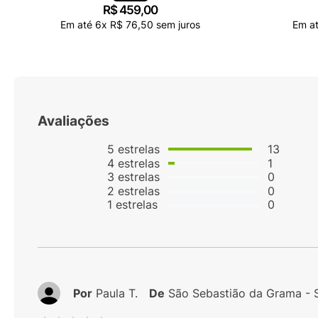
R$
459
,
00
Em até
6
x
R$
76
,
50
sem juros
Em a
Avaliações
5
estrelas
13
4
estrelas
1
3
estrelas
0
2
estrelas
0
1
estrelas
0
Por
Paula T.
De
São Sebastião da Grama - 