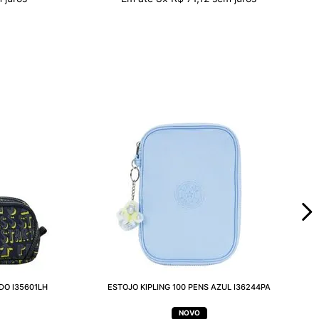
DO I35601LH
ESTOJO KIPLING 100 PENS AZUL I36244PA