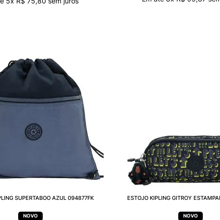
té
5
x
R$
75
,
80
sem juros
PLING SUPERTABOO AZUL 094877FK
ESTOJO KIPLING GITROY ESTAMPA