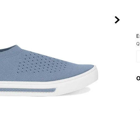
10
º
NEW BALA
E
Q
O