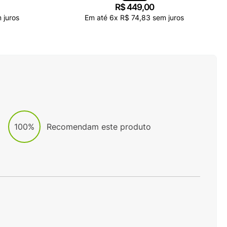
R$
449
,
00
 juros
Em até
6
x
R$
74
,
83
sem juros
100%
Recomendam este produto