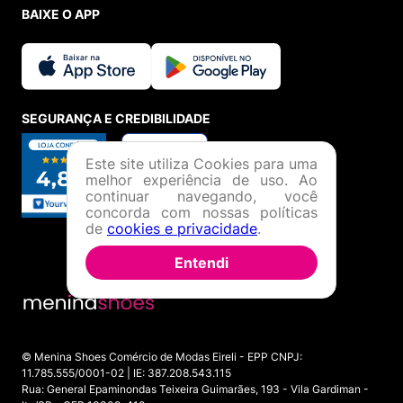
BAIXE O APP
SEGURANÇA E CREDIBILIDADE
Este site utiliza Cookies para uma
melhor experiência de uso. Ao
continuar navegando, você
concorda com nossas políticas
de
cookies e privacidade
.
Entendi
© Menina Shoes Comércio de Modas Eireli - EPP CNPJ:
11.785.555/0001-02 | IE: 387.208.543.115
Rua: General Epaminondas Teixeira Guimarães, 193 - Vila Gardiman -