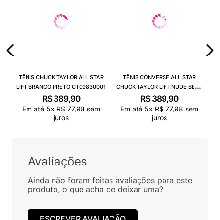
TÊNIS CHUCK TAYLOR ALL STAR
TÊNIS CONVERSE ALL STAR
LIFT BRANCO PRETO CT09830001
CHUCK TAYLOR LIFT NUDE BEGE
CLARO BRANCO CT09830003
R$
389
,
90
R$
389
,
90
Em até
5
x
R$
77
,
98
sem
Em até
5
x
R$
77
,
98
sem
juros
juros
Avaliações
Ainda não foram feitas avaliações para este
produto, o que acha de deixar uma?
ESCREVER AVALIAÇÃO