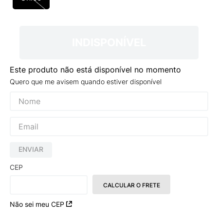
9
º
VANS TÊNIS VANS ULTRARANGE
10
º
NEW 530
INDISPONÍVEL
Este produto não está disponível no momento
Quero que me avisem quando estiver disponível
ENVIAR
CEP
CALCULAR O FRETE
Não sei meu CEP