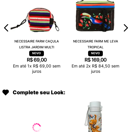
NECESSAIRE FARM CAÇULA
NECESSAIRE FARM ME LEVA
LISTRA JARDIM MULTI
TROPICAL
R$
69
,
00
R$
169
,
00
Em até
1
x
R$
69
,
00
sem
Em até
2
x
R$
84
,
50
sem
juros
juros
Complete seu Look: