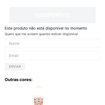
9
º
VANS TÊNIS VANS ULTRARANGE
10
º
NEW BALANCE 204L
INDISPONÍVEL
Este produto não está disponível no momento
Quero que me avisem quando estiver disponível
ENVIAR
Outras cores: