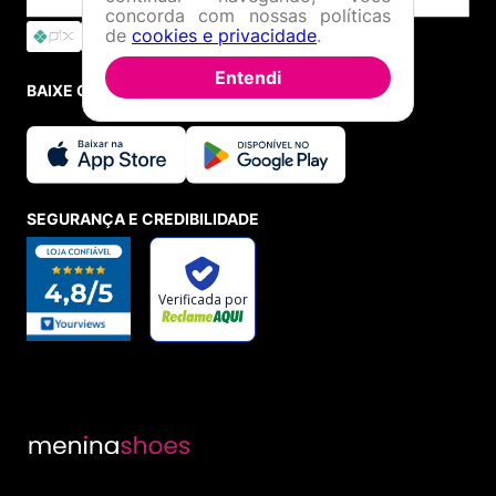
concorda com nossas políticas
de
cookies e privacidade
.
Entendi
BAIXE O APP
SEGURANÇA E CREDIBILIDADE