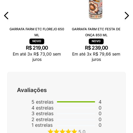
GARRAFA FARM ETC FLOREJO 650
GARRAFA FARM ETC FESTA DE
ML
ONÇA 850 ML
R$
219
,
00
R$
239
,
00
Em até
3
x
R$
73
,
00
sem
Em até
3
x
R$
79
,
66
sem
juros
juros
Avaliações
5
estrelas
4
4
estrelas
0
3
estrelas
0
2
estrelas
0
1
estrelas
0
5.0