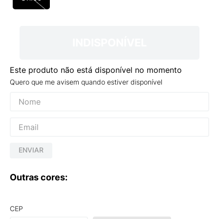
9
º
NEW 530
10
º
VEJA COUNTRY
INDISPONÍVEL
Este produto não está disponível no momento
Quero que me avisem quando estiver disponível
ENVIAR
Outras cores:
CEP