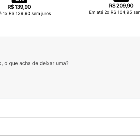
R$
209
,
90
R$
139
,
90
Em até
2
x
R$
104
,
95
sem
té
1
x
R$
139
,
90
sem juros
o, o que acha de deixar uma?