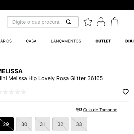
8x sem juros - Parcela mínima R$ 70,00
Digite o que procura...
 BUSCADOS
ÁRIOS
CASA
LANÇAMENTOS
OUTLET
DIA
S BALANCE 530
A WHITE
MELISSA
MINI BABY
ini Melissa Hip Lovely Rosa Glitter 36165
LIDE
Guia de Tamanho
29
30
31
32
33
S VANS ULTRARANGE