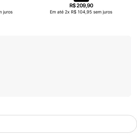
R$
209
,
90
 juros
Em até
2
x
R$
104
,
95
sem juros