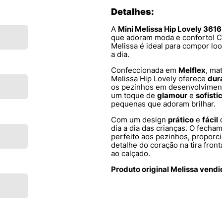
Detalhes:
A
Mini Melissa Hip Lovely 361
que adoram moda e conforto! 
Melissa é ideal para compor lo
a dia.
Confeccionada em
Melflex
, ma
Melissa Hip Lovely oferece
dur
os pezinhos em desenvolvimen
um toque de
glamour
e
sofisti
pequenas que adoram brilhar.
Com um design
prático
e
fácil
d
dia a dia das crianças. O fecha
perfeito aos pezinhos, propor
detalhe do coração na tira fron
ao calçado.
Produto original Melissa vend