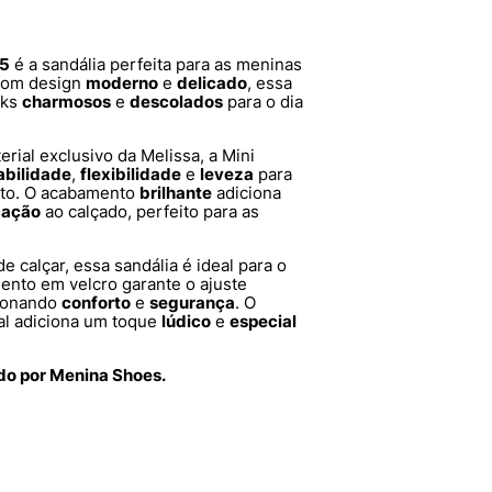
65
é a sandália perfeita para as meninas
Com design
moderno
e
delicado
, essa
oks
charmosos
e
descolados
para o dia
terial exclusivo da Melissa, a Mini
abilidade
,
flexibilidade
e
leveza
para
to. O acabamento
brilhante
adiciona
cação
ao calçado, perfeito para as
e calçar, essa sandália é ideal para o
mento em velcro garante o ajuste
cionando
conforto
e
segurança
. O
tal adiciona um toque
lúdico
e
especial
ido por Menina Shoes.