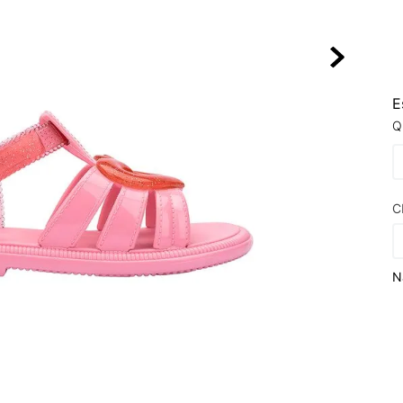
10
º
NEW BALA
E
Q
C
N