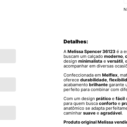
N
Detalhes:
A
Melissa Spencer 36123
é a e
buscam um calçado
moderno
,
design
minimalista
e
versátil
, 
acompanhar em diversas ocasiõe
Confeccionada em
Melflex
, ma
oferece
durabilidade
,
flexibil
acabamento
brilhante
garante 
perfeito para combinar com dif
Com um design
prático
e
fácil
d
para quem busca
conforto
e
pr
anatômico se adapta perfeitam
caminhar
suave
e
agradável
.
Produto original Melissa vend