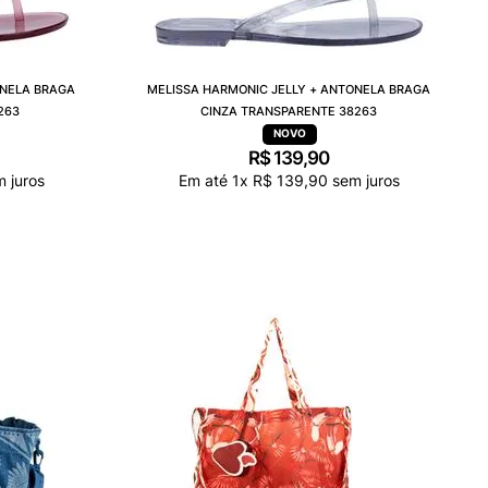
ONELA BRAGA
MELISSA HARMONIC JELLY + ANTONELA BRAGA
263
CINZA TRANSPARENTE 38263
R$
139
,
90
 juros
Em até
1
x
R$
139
,
90
sem juros