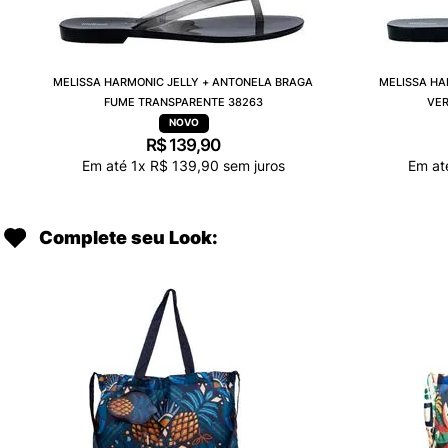
MELISSA HARMONIC JELLY + ANTONELA BRAGA
MELISSA HA
FUME TRANSPARENTE 38263
VER
R$
139
,
90
Em até
1
x
R$
139
,
90
sem juros
Em a
Complete seu Look: