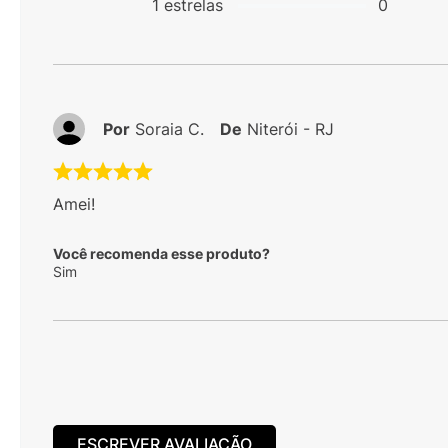
1
estrelas
0
Por
Soraia C.
De
Niterói - RJ
Amei!
Você recomenda esse produto?
Sim
ESCREVER AVALIAÇÃO