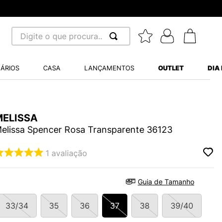
Digite o que procura...
 BUSCADOS
ÁRIOS
CASA
LANÇAMENTOS
OUTLET
DIA
S BALANCE 530
MINI BABY
A WHITE
MELISSA
elissa Spencer Rosa Transparente 36123
1
avaliação
LIDE
Guia de Tamanho
S VANS ULTRARANGE
33/34
35
36
37
38
39/40