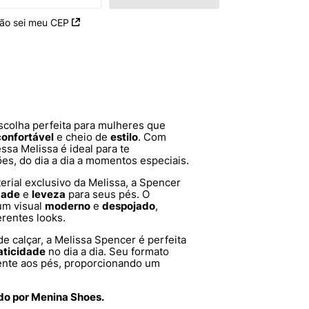
ão sei meu CEP
scolha perfeita para mulheres que
confortável
e cheio de
estilo
. Com
essa Melissa é ideal para te
s, do dia a dia a momentos especiais.
terial exclusivo da Melissa, a Spencer
idade
e
leveza
para seus pés. O
um visual
moderno
e
despojado
,
erentes looks.
e calçar, a Melissa Spencer é perfeita
aticidade
no dia a dia. Seu formato
ente aos pés, proporcionando um
ido por Menina Shoes.