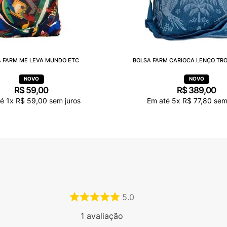
 FARM ME LEVA MUNDO ETC
BOLSA FARM CARIOCA LENÇO TRO
R$
59
,
00
R$
389
,
00
té
1
x
R$
59
,
00
sem juros
Em até
5
x
R$
77
,
80
sem 
5.0
1
avaliação