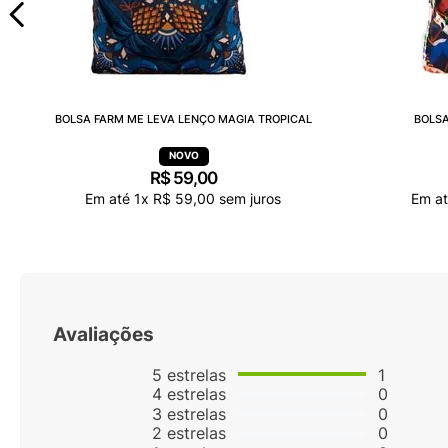
BOLSA FARM ME LEVA LENÇO MAGIA TROPICAL
BOLSA
R$
59
,
00
Em até
1
x
R$
59
,
00
sem juros
Em a
Avaliações
5
estrelas
1
4
estrelas
0
3
estrelas
0
2
estrelas
0