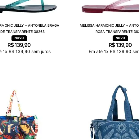
RMONIC JELLY + ANTONELA BRAGA
MELISSA HARMONIC JELLY + ANT
DE TRANSPARENTE 38263
ROSA TRANSPARENTE 38
R$
139
,
90
R$
139
,
90
té
1
x
R$
139
,
90
sem juros
Em até
1
x
R$
139
,
90
sem