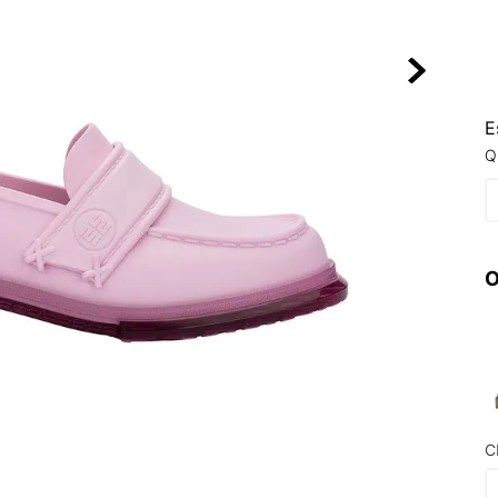
10
º
VEJA COUN
E
Q
O
C