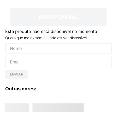
9
º
NEW 530
10
º
VANS TÊNIS VANS ULTRARANGE
INDISPONÍVEL
Este produto não está disponível no momento
Quero que me avisem quando estiver disponível
ENVIAR
Outras cores: