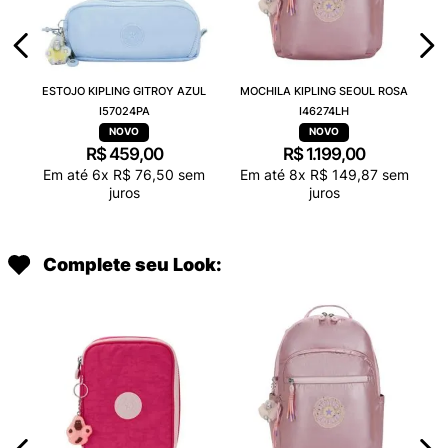
ESTOJO KIPLING GITROY AZUL
MOCHILA KIPLING SEOUL ROSA
I57024PA
I46274LH
R$
459
,
00
R$
1
.
199
,
00
Em até
6
x
R$
76
,
50
sem
Em até
8
x
R$
149
,
87
sem
juros
juros
Complete seu Look: