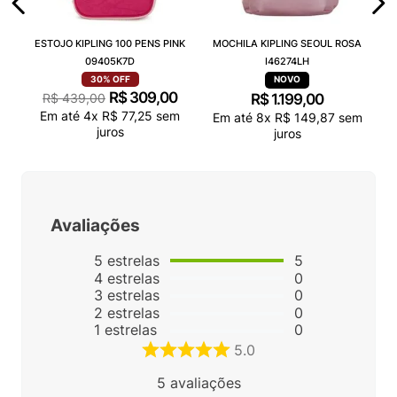
ESTOJO KIPLING 100 PENS PINK
MOCHILA KIPLING SEOUL ROSA
09405K7D
I46274LH
30%
OFF
R$
309
,
00
R$
439
,
00
R$
1
.
199
,
00
Em até
4
x
R$
77
,
25
sem
Em até
8
x
R$
149
,
87
sem
juros
juros
Avaliações
5
estrelas
5
4
estrelas
0
3
estrelas
0
2
estrelas
0
1
estrelas
0
5.0
5
avaliações