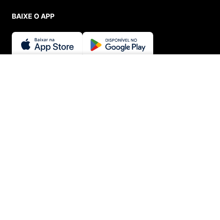
BAIXE O APP
SEGURANÇA E CREDIBILIDADE
INDISPONÍVEL
© Menina Shoes Comércio de Modas Eireli - EPP CNPJ:
11.785.555/0001-02 | IE: 387.208.543.115