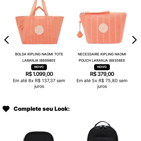
BOLSA KIPLING NAOMI TOTE
NECESSAIRE KIPLING NAOMI
LARANJA I86998EE
POUCH LARANJA I88358EE
R$
1
.
099
,
00
R$
379
,
00
Em até
8
x
R$
137
,
37
sem
Em até
5
x
R$
75
,
80
sem
juros
juros
Complete seu Look: