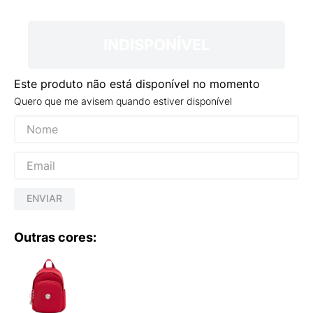
9
º
NEW 530
10
º
VANS TÊNIS VANS ULTRARANGE
INDISPONÍVEL
Este produto não está disponível no momento
Quero que me avisem quando estiver disponível
ENVIAR
Outras cores: