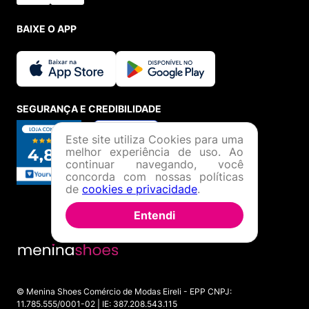
BAIXE O APP
SEGURANÇA E CREDIBILIDADE
Este site utiliza Cookies para uma
melhor experiência de uso. Ao
continuar navegando, você
concorda com nossas políticas
de
cookies e privacidade
.
Entendi
© Menina Shoes Comércio de Modas Eireli - EPP CNPJ:
11.785.555/0001-02 | IE: 387.208.543.115