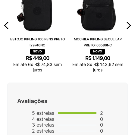
ESTOJO KIPLING 100 PENS PRETO
MOCHILA KIPLING SEOUL LAP
I29746NC
PRETO I66586NC
R$
449
,
00
R$
1
.
149
,
00
Em até
6
x
R$
74
,
83
sem
Em até
8
x
R$
143
,
62
sem
juros
juros
Avaliações
5
estrelas
2
4
estrelas
0
3
estrelas
0
2
estrelas
0