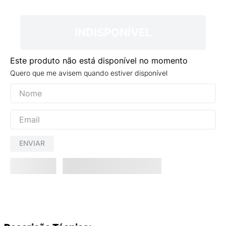
9
º
VANS TÊNIS VANS ULTRARANGE
10
º
NEW BALANCE 204L
INDISPONÍVEL
Este produto não está disponível no momento
Quero que me avisem quando estiver disponível
ENVIAR