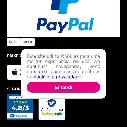
Este site utiliza Cookies para uma
BAIXE O APP
melhor experiência de uso. Ao
continuar navegando, você
concorda com nossas políticas
de
cookies e privacidade
.
Entendi
SEGURANÇA E CREDIBILIDADE