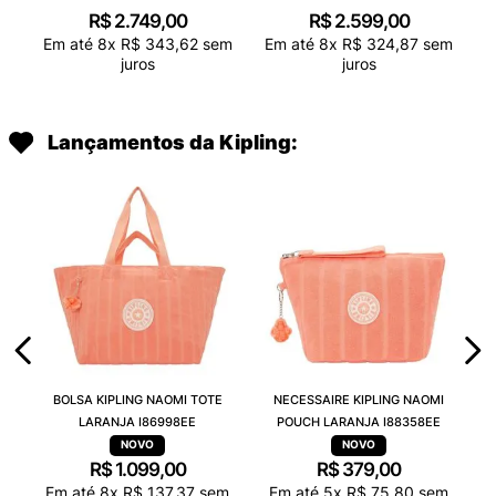
R$
2
.
749
,
00
R$
2
.
599
,
00
Em até
8
x
R$
343
,
62
sem
Em até
8
x
R$
324
,
87
sem
juros
juros
Lançamentos da Kipling:
BOLSA KIPLING NAOMI TOTE
NECESSAIRE KIPLING NAOMI
LARANJA I86998EE
POUCH LARANJA I88358EE
R$
1
.
099
,
00
R$
379
,
00
Em até
8
x
R$
137
,
37
sem
Em até
5
x
R$
75
,
80
sem