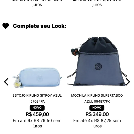
juros
juros
Complete seu Look:
ESTOJO KIPLING GITROY AZUL
MOCHILA KIPLING SUPERTABOO
I57024PA
AZUL 094877FK
R$
459
,
00
R$
349
,
00
Em até
6
x
R$
76
,
50
sem
Em até
4
x
R$
87
,
25
sem
juros
juros