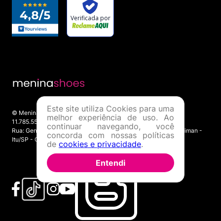
Este site utiliza Cookies para uma
© Menina Shoes Comércio de Modas Eireli - EPP CNPJ:
melhor experiência de uso. Ao
11.785.555/0001-02 | IE: 387.208.543.115
continuar navegando, você
Rua: General Epaminondas Teixeira Guimarães, 193 - Vila Gardiman -
concorda com nossas políticas
Itu/SP - CEP 13309-410
de
cookies e privacidade
.
Entendi