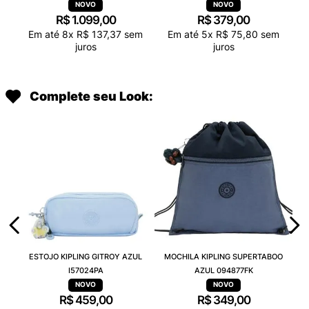
R$
1
.
099
,
00
R$
379
,
00
Em até
8
x
R$
137
,
37
sem
Em até
5
x
R$
75
,
80
sem
juros
juros
Complete seu Look:
ESTOJO KIPLING GITROY AZUL
MOCHILA KIPLING SUPERTABOO
I57024PA
AZUL 094877FK
R$
459
,
00
R$
349
,
00