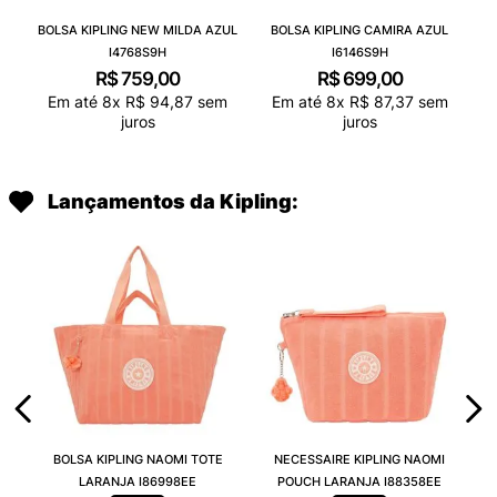
BOLSA KIPLING NEW MILDA AZUL
BOLSA KIPLING CAMIRA AZUL
I4768S9H
I6146S9H
R$
759
,
00
R$
699
,
00
Em até
8
x
R$
94
,
87
sem
Em até
8
x
R$
87
,
37
sem
juros
juros
Lançamentos da Kipling:
BOLSA KIPLING NAOMI TOTE
NECESSAIRE KIPLING NAOMI
LARANJA I86998EE
POUCH LARANJA I88358EE