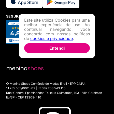
SEGURANÇA E CREDIBILIDADE
Este site utiliza Cookies para uma
melhor experiência de uso. Ao
continuar navegando, você
concorda com nossas políticas
de
cookies e privacidade
.
Entendi
© Menina Shoes Comércio de Modas Eireli - EPP CNPJ:
11.785.555/0001-02 | IE: 387.208.543.115
Rua: General Epaminondas Teixeira Guimarães, 193 - Vila Gardiman -
Itu/SP - CEP 13309-410