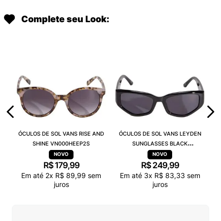
Complete seu Look:
ÓCULOS DE SOL VANS RISE AND
ÓCULOS DE SOL VANS LEYDEN
SHINE VN000HEEP2S
SUNGLASSES BLACK
VN000T0CBLK
R$
179
,
99
R$
249
,
99
Em até
2
x
R$
89
,
99
sem
Em até
3
x
R$
83
,
33
sem
juros
juros