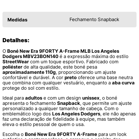
Fechamento Snapback
Medidas
Detalhes:
O
Boné New Era 9FORTY A-Frame MLB Los Angeles
Dodgers MBV23BON140
é a expressão máxima do estilo
StreetWear
com um toque esportivo. Fabricado com
poliéster
de alta qualidade, este boné pesa
aproximadamente 110g
, proporcionando um ajuste
confortável e durável. A cor
preto
oferece uma base neutra
que combina com qualquer vestuário, enquanto a
aba curva
protege do sol com estilo.
Ideal para
adultos
e com um design
unissex
, o boné
apresenta o fechamento
Snapback
, que permite um ajuste
personalizado a qualquer tamanho de cabeça. Com o
emblemático logo dos
Los Angeles Dodgers
, ele não apenas
faz uma declaração de fidelidade à equipe, mas também
eleva o estilo pessoal de quem o usa.
Escolha o
Boné New Era 9FORTY A-Frame
para um look