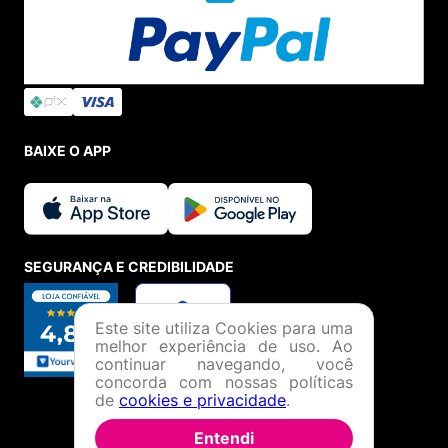
BAIXE O APP
SEGURANÇA E CREDIBILIDADE
Este site utiliza Cookies para uma
melhor experiência de uso. Ao
continuar navegando, você
concorda com nossas políticas
de
cookies e privacidade
.
Entendi