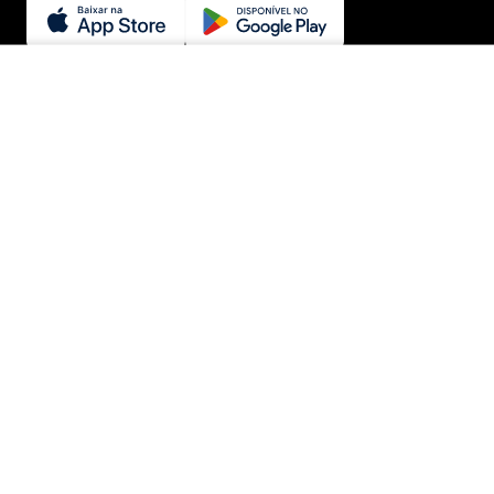
SEGURANÇA E CREDIBILIDADE
INDISPONÍVEL
© Menina Shoes Comércio de Modas Eireli - EPP CNPJ:
11.785.555/0001-02 | IE: 387.208.543.115
Rua: General Epaminondas Teixeira Guimarães, 193 - Vila Gardiman -
Itu/SP - CEP 13309-410