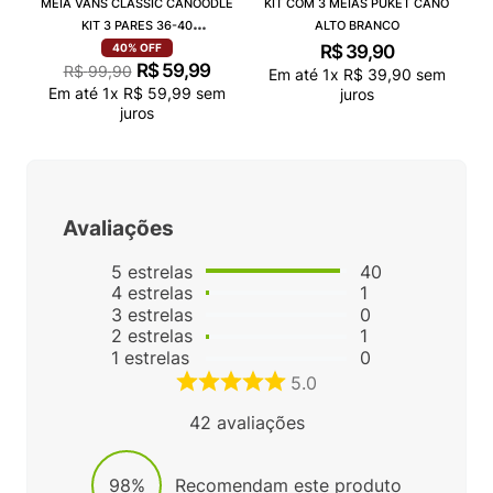
MEIA VANS CLASSIC CANOODLE
KIT COM 3 MEIAS PUKET CANO
KIT 3 PARES 36-40
ALTO BRANCO
VN000QCAJU4
R$
39
,
90
40%
OFF
R$
59
,
99
R$
99
,
90
Em até
1
x
R$
39
,
90
sem
Em até
1
x
R$
59
,
99
sem
juros
juros
Avaliações
5
estrelas
40
4
estrelas
1
3
estrelas
0
2
estrelas
1
1
estrelas
0
5.0
42
avaliações
98%
Recomendam este produto