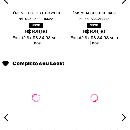
TÊNIS VEJA GT LEATHER WHITE
TÊNIS VEJA GT SUEDE TAUPE
NATURAL AI0221652A
PIERRE AI0321656A
R$
679
,
90
R$
679
,
90
Em até
8
x
R$
84
,
98
sem
Em até
8
x
R$
84
,
98
sem
juros
juros
Complete seu Look: