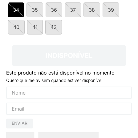
9
º
VANS TÊNIS VANS ULTRARANGE
34
35
36
37
38
39
10
º
NEW 530
40
41
42
INDISPONÍVEL
Este produto não está disponível no momento
Quero que me avisem quando estiver disponível
ENVIAR