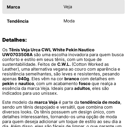
Veja
Marca
Moda
Tendência
Detalhes:
Os
Tênis Veja Urca CWL White Pekin Nautico
UW0703508A
são uma escolha inovadora para quem busca
conforto e estilo em seus tênis, com um toque de
sustentabilidade. Feitos de
C.W.L.
(Cotton Worked as
Leather), uma alternativa vegana ao couro com aparência e
resistência semelhantes, são leves e resistentes, pesando
apenas
940g
. Eles vêm na cor
branco
com detalhes em
pekin
e
nautico
, com um acabamento
fosco
que realça a
essência da marca Veja. Ideais para
adultos
, eles são
indicados para uso unissex.
Este modelo da
marca Veja
é parte da
tendência de moda
,
sendo um tênis despojado e versátil, que combina com
diversos looks. Os tênis possuem um design único, com
detalhes interessantes, tornando-os uma opção de moda
para quem deseja adicionar um toque de estilo ao seu dia a
dia. Além disso, eles são fáceis de limpar, o que garante um