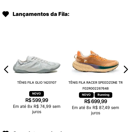
Lançamentos da Fila:
TÊNIS FILA GLIO 1420107
TÊNIS FILA RACER SPEEDZONE TR
F02R002267648
Running
R$
599
,
99
R$
699
,
99
Em até
8
x
R$
74
,
99
sem
Em até
8
x
R$
87
,
49
sem
juros
juros