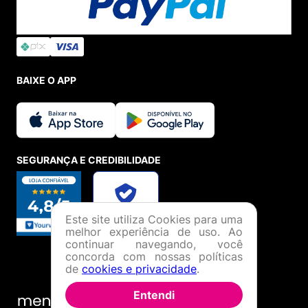
BAIXE O APP
SEGURANÇA E CREDIBILIDADE
Este site utiliza Cookies para uma
melhor experiência de uso. Ao
continuar navegando, você
concorda com nossas políticas
de
cookies e privacidade
.
Entendi