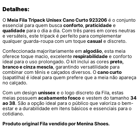
Detalhes:
O
Meia Fila Tripack Unisex Cano Curto 923206
é o conjunto
essencial para quem busca
conforto
,
praticidade
e
qualidade
para o dia a dia. Com três pares em cores neutras
e versáteis, este tripack é perfeito para complementar
qualquer guarda-roupa com um toque
casual
e discreto.
Confeccionada majoritariamente em
algodão
, esta meia
oferece toque macio, excelente
respirabilidade
e conforto
ideal para o uso prolongado. O kit inclui as cores
preto,
branco e cinza mescla
, garantindo versatilidade para
combinar com tênis e calçados diversos. O
cano curto
(sapatilha) é ideal para quem prefere que a meia não apareça
no calçado.
Com um design
unissex
e o logo discreto da Fila, estas
meias possuem
acabamento fosco
e vestem do tamanho
34
ao 38
. São a opção ideal para o público que valoriza o bem-
estar e a durabilidade em itens básicos e essenciais para o
cotidiano.
Produto original Fila vendido por Menina Shoes.