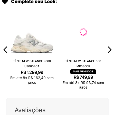
Complete seu Look:
TÊNIS NEW BALANCE 9060
TÊNIS NEW BALANCE 530
U9060ECA
MR530CK
R$
1
.
299
,
99
R$
749
,
99
Em até
8
x
R$
162
,
49
sem
juros
Em até
8
x
R$
93
,
74
sem
juros
Avaliações