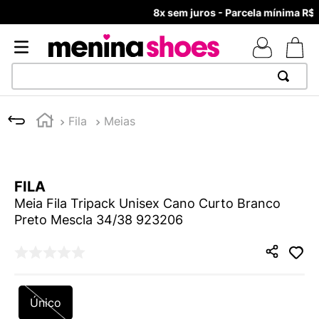
8x sem juros - Parcela mínima R$ 70,00
TERMOS MAIS BUSCADOS
Fila
Meias
1
º
TÊNIS NEWS BALANCE 530
2
º
MELISSAS MINI BABY
3
º
TÊNIS VEJA WHITE
FILA
4
º
NEW 9060
Meia Fila Tripack Unisex Cano Curto Branco
Preto Mescla 34/38 923206
5
º
ADIDAS
6
º
SAMBA
7
º
MELISSA SLIDE
8
º
VANS TÊNIS VANS ULTRARANGE
Único