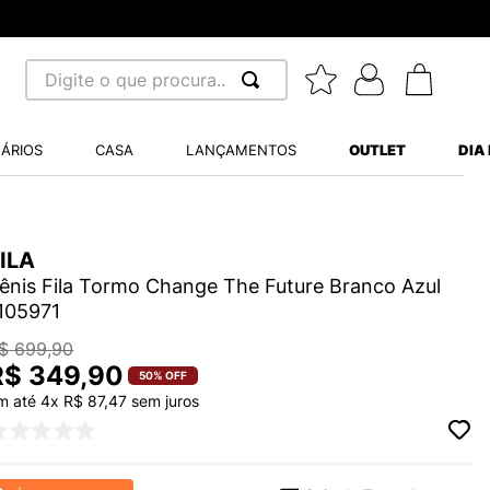
Digite o que procura...
 BUSCADOS
ÁRIOS
CASA
LANÇAMENTOS
OUTLET
DIA
S BALANCE 530
MINI BABY
ILA
A WHITE
ênis Fila Tormo Change The Future Branco Azul
105971
$
699
,
90
R$
349
,
90
50%
OFF
LIDE
m até
4
x
R$
87
,
47
sem juros
S VANS ULTRARANGE
TRY