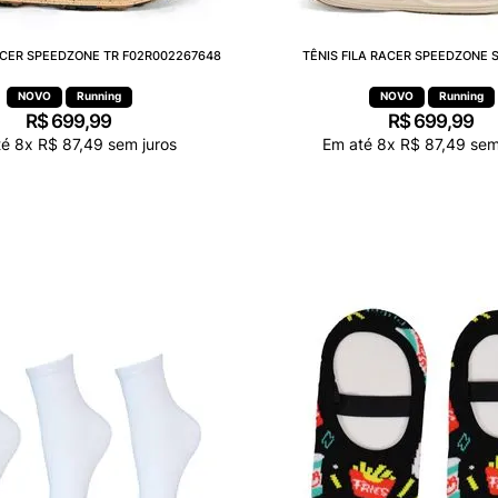
RACER SPEEDZONE TR F02R002267648
TÊNIS FILA RACER SPEEDZONE S
Running
Running
R$
699
,
99
R$
699
,
99
té
8
x
R$
87
,
49
sem juros
Em até
8
x
R$
87
,
49
sem 