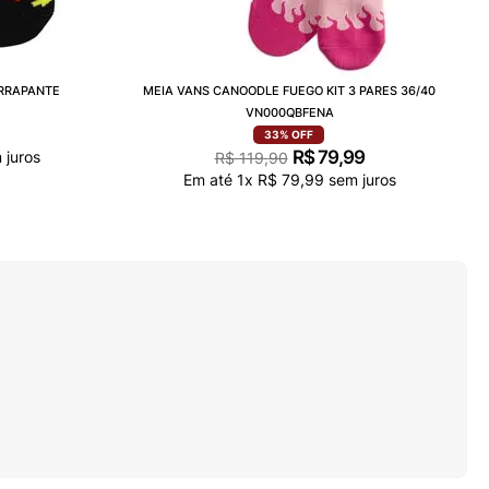
ERRAPANTE
MEIA VANS CANOODLE FUEGO KIT 3 PARES 36/40
VN000QBFENA
33%
OFF
R$
79
,
99
 juros
R$
119
,
90
Em até
1
x
R$
79
,
99
sem juros