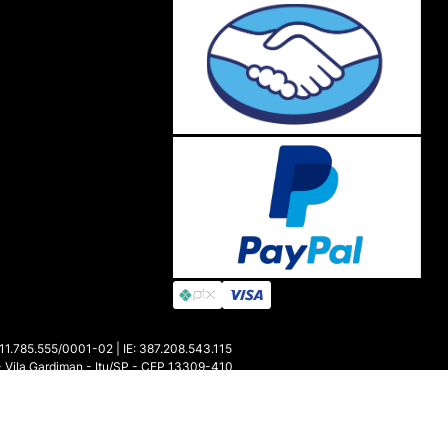
85.555/0001-02 | IE: 387.208.543.115
- Vila Gardiman - Itu/SP - CEP 13309-410