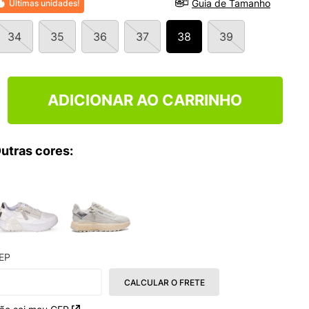
Guia de Tamanho
Últimas unidades!
34
35
36
37
38
39
ADICIONAR AO CARRINHO
utras cores:
EP
CALCULAR O FRETE