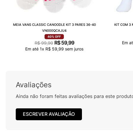
MEIA VANS CLASSIC CANOODLE KIT 3 PARES 36-40
KIT COM 3
VN000QCAJU4
40%
OFF
R$
59
,
99
Em a
R$
99
,
90
Em até
1
x
R$
59
,
99
sem juros
Avaliações
Ainda não foram feitas avaliações para este produt
ESCREVER AVALIAÇÃO