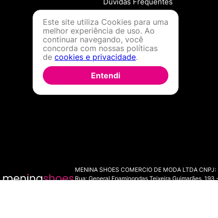
Dúvidas Frequentes
Este site utiliza Cookies para uma
melhor experiência de uso. Ao
continuar navegando, você
concorda com nossas políticas
de
cookies e privacidade
.
Entendi
MENINA SHOES COMERCIO DE MODA LTDA CNPJ: 11.7
Rua: General Epaminondas Teixeira Guimarães, 193 