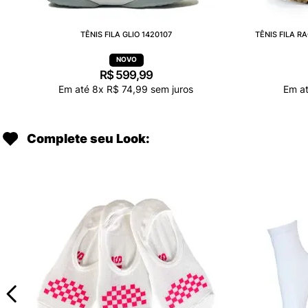
TÊNIS FILA GLIO 1420107
TÊNIS FILA 
R$
599
,
99
Em até
8
x
R$
74
,
99
sem juros
Em a
Complete seu Look: