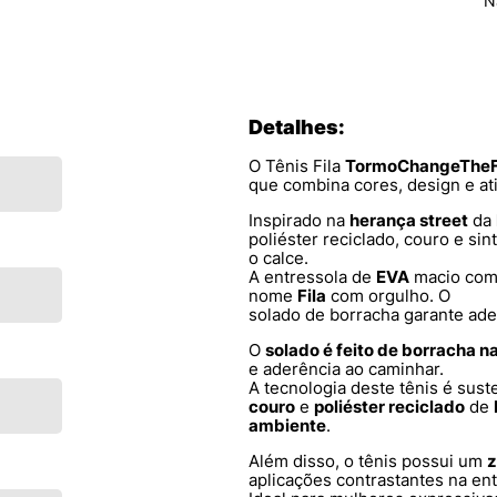
N
Detalhes:
O Tênis Fila
Tormo
Change
The
que combina cores, design e at
Inspirado na
herança street
da
poliéster reciclado, couro e sint
o calce.
A entressola de
EVA
macio com 
nome
Fila
com orgulho. O
solado de borracha garante ade
O
solado é feito de borracha na
e aderência ao caminhar.
A tecnologia deste tênis é sust
couro
e
poliéster reciclado
de
ambiente
.
Além disso, o tênis possui um
z
aplicações contrastantes na e