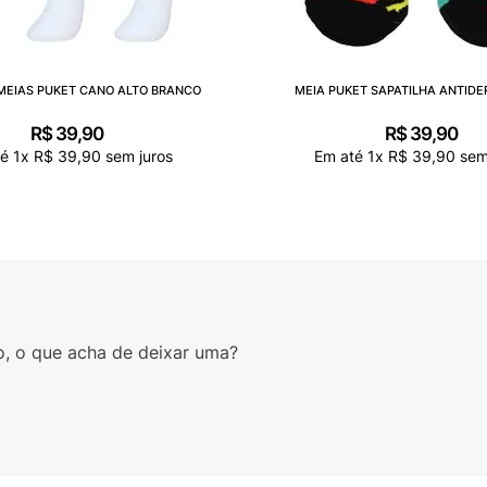
 MEIAS PUKET CANO ALTO BRANCO
MEIA PUKET SAPATILHA ANTID
R$
39
,
90
R$
39
,
90
té
1
x
R$
39
,
90
sem juros
Em até
1
x
R$
39
,
90
sem
o, o que acha de deixar uma?