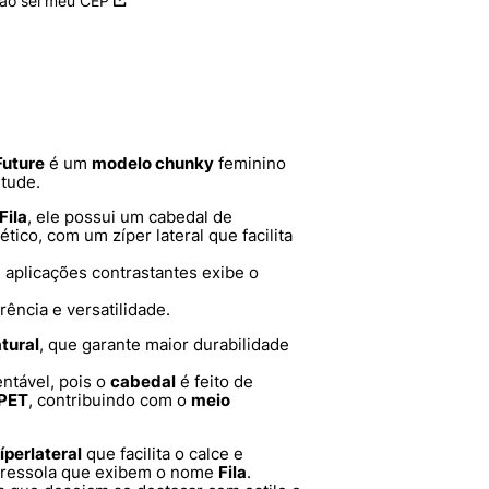
ão sei meu CEP
Future
é um
modelo chunky
feminino
itude.
Fila
, ele possui um cabedal de
ético, com um zíper lateral que facilita
aplicações contrastantes exibe o
rência e versatilidade.
tural
, que garante maior durabilidade
entável, pois o
cabedal
é feito de
PET
, contribuindo com o
meio
íper
lateral
que facilita o calce e
ntressola que exibem o nome
Fila
.