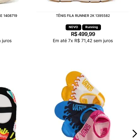
E 1408719
TÊNIS FILA RUNNER 2K 1395582
Running
R$
499
,
99
juros
Em até
7
x
R$
71
,
42
sem juros