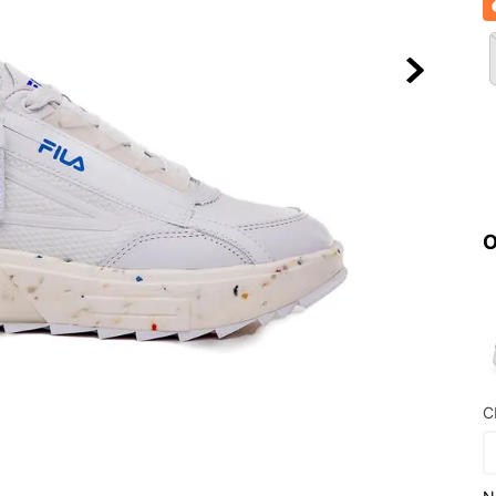
10
º
NEW 530
O
C