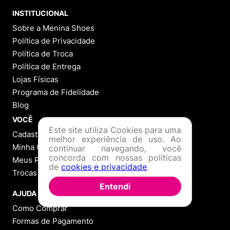
9
º
NEW 530
INSTITUCIONAL
10
º
VEJA COUNTRY
Sobre a Menina Shoes
Política de Privacidade
Política de Troca
Política de Entrega
Lojas Físicas
Programa de Fidelidade
Blog
VOCÊ
Este site utiliza Cookies para uma
Cadastre-se
melhor experiência de uso. Ao
Minha Conta
continuar navegando, você
concorda com nossas políticas
Meus Pedidos
de
cookies e privacidade
.
Trocas e Devoluções
Entendi
AJUDA
Como Comprar
Formas de Pagamento