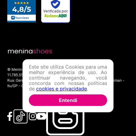
Este site utiliza Cookies para uma
© Menina Shoes Comércio de Modas Eireli - EPP CNPJ:
melhor experiência de uso. Ao
11.785.555/0001-02 | IE: 387.208.543.115
continuar navegando, você
Rua: General Epaminondas Teixeira Guimarães, 193 - Vila Gardiman -
concorda com nossas políticas
Itu/SP - CEP 13309-410
de
cookies e privacidade
.
Entendi