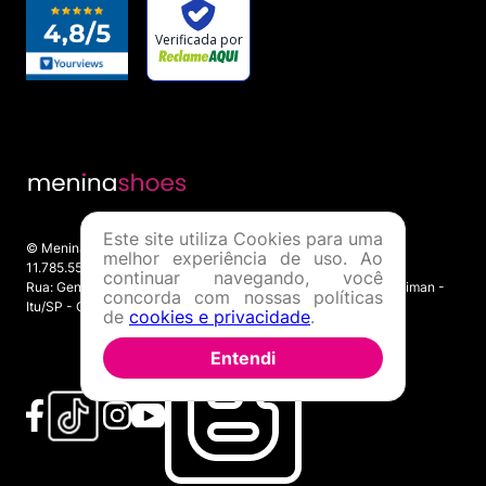
Este site utiliza Cookies para uma
© Menina Shoes Comércio de Modas Eireli - EPP CNPJ:
melhor experiência de uso. Ao
11.785.555/0001-02 | IE: 387.208.543.115
continuar navegando, você
Rua: General Epaminondas Teixeira Guimarães, 193 - Vila Gardiman -
concorda com nossas políticas
Itu/SP - CEP 13309-410
de
cookies e privacidade
.
Entendi