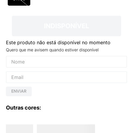
9
º
NEW 530
10
º
VANS TÊNIS VANS ULTRARANGE
INDISPONÍVEL
Este produto não está disponível no momento
Quero que me avisem quando estiver disponível
ENVIAR
Outras cores: