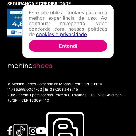
SEGURANÇA E CREDIBILIDADE
Este site utiliza Cookies para uma
melhor experiência de uso. Ao
continuar navegando, você
concorda com nossas políticas
de
cookies e privacidade
.
Entendi
© Menina Shoes Comércio de Modas Eireli - EPP CNPJ:
11.785.555/0001-02 | IE: 387.208.543.115
Rua: General Epaminondas Teixeira Guimarães, 193 - Vila Gardiman -
Itu/SP - CEP 13309-410