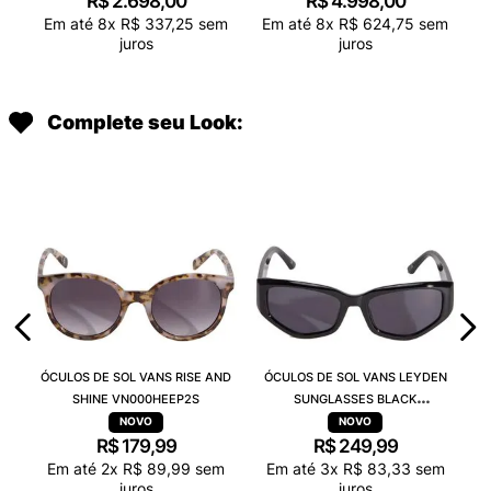
R$
2
.
698
,
00
R$
4
.
998
,
00
Em até
8
x
R$
337
,
25
sem
Em até
8
x
R$
624
,
75
sem
juros
juros
Complete seu Look:
ÓCULOS DE SOL VANS RISE AND
ÓCULOS DE SOL VANS LEYDEN
SHINE VN000HEEP2S
SUNGLASSES BLACK
VN000T0CBLK
R$
179
,
99
R$
249
,
99
Em até
2
x
R$
89
,
99
sem
Em até
3
x
R$
83
,
33
sem
juros
juros