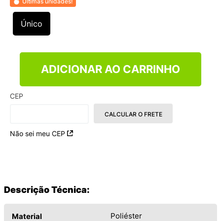
Últimas unidades!
9
º
NEW 530
10
º
VEJA COUNTRY
Único
ADICIONAR AO CARRINHO
CEP
CALCULAR O FRETE
Não sei meu CEP
Descrição Técnica:
Poliéster
Material