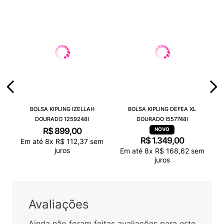
BOLSA KIPLING IZELLAH
BOLSA KIPLING DEFEA XL
DOURADO 1259248I
DOURADO I557748I
R$
899
,
00
R$
1
.
349
,
00
Em até
8
x
R$
112
,
37
sem
juros
Em até
8
x
R$
168
,
62
sem
juros
Avaliações
Ainda não foram feitas avaliações para este