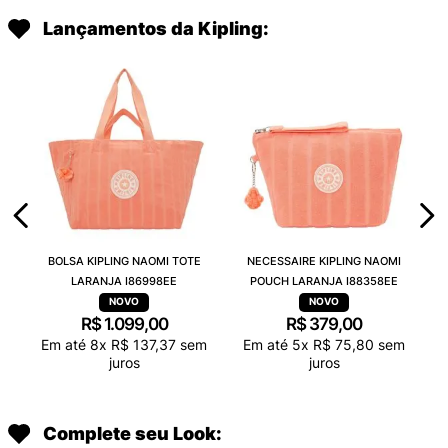
Lançamentos da Kipling:
BOLSA KIPLING NAOMI TOTE
NECESSAIRE KIPLING NAOMI
LARANJA I86998EE
POUCH LARANJA I88358EE
R$
1
.
099
,
00
R$
379
,
00
Em até
8
x
R$
137
,
37
sem
Em até
5
x
R$
75
,
80
sem
juros
juros
Complete seu Look: