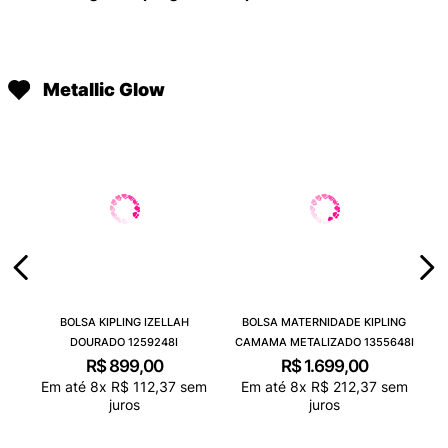
Metallic Glow
BOLSA KIPLING IZELLAH
BOLSA MATERNIDADE KIPLING
DOURADO 1259248I
CAMAMA METALIZADO 1355648I
R$
899
,
00
R$
1
.
699
,
00
Em até
8
x
R$
112
,
37
sem
Em até
8
x
R$
212
,
37
sem
juros
juros