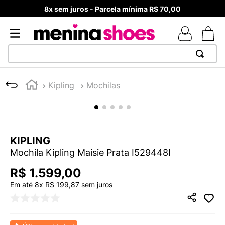
8x sem juros - Parcela mínima R$ 70,00
TERMOS MAIS BUSCADOS
Kipling
Mochilas
1
º
TÊNIS NEWS BALANCE 530
2
º
MELISSAS MINI BABY
3
º
TÊNIS VEJA WHITE
KIPLING
4
º
NEW 9060
Mochila Kipling Maisie Prata I529448I
5
º
ADIDAS
R$
1
.
599
,
00
6
º
SAMBA
Em até
8
x
R$
199
,
87
sem juros
7
º
MELISSA SLIDE
8
º
VANS TÊNIS VANS ULTRARANGE