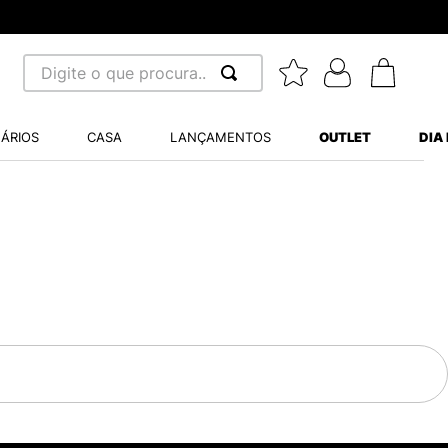
Digite o que procura...
 BUSCADOS
ÁRIOS
CASA
LANÇAMENTOS
OUTLET
DIA
S BALANCE 530
A WHITE
MINI BABY
LIDE
S VANS ULTRARANGE