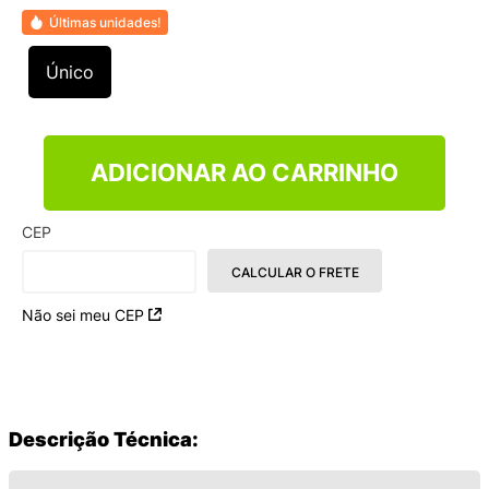
9
º
NEW 530
Últimas unidades!
10
º
VEJA COUNTRY
Único
ADICIONAR AO CARRINHO
CEP
CALCULAR O FRETE
Não sei meu CEP
Descrição Técnica: