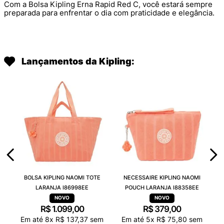
Com a Bolsa Kipling Erna Rapid Red C, você estará sempre
preparada para enfrentar o dia com praticidade e elegância.
Lançamentos da Kipling:
BOLSA KIPLING NAOMI TOTE
NECESSAIRE KIPLING NAOMI
LARANJA I86998EE
POUCH LARANJA I88358EE
R$
1
.
099
,
00
R$
379
,
00
Em até
8
x
R$
137
,
37
sem
Em até
5
x
R$
75
,
80
sem