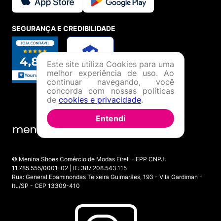
SEGURANÇA E CREDIBILIDADE
Este site utiliza Cookies para uma
melhor experiência de uso. Ao
continuar navegando, você
concorda com nossas políticas
de
cookies e privacidade
.
Entendi
© Menina Shoes Comércio de Modas Eireli - EPP CNPJ:
11.785.555/0001-02 | IE: 387.208.543.115
Rua: General Epaminondas Teixeira Guimarães, 193 - Vila Gardiman -
Itu/SP - CEP 13309-410