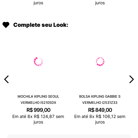
juros
juros
Complete seu Look:
MOCHILA KIPLING SEOUL
BOLSA KIPLING GABBIE S
VERMELHO I52105DX
VERMELHO I2531Z33
R$
999
,
00
R$
849
,
00
Em até
8
x
R$
124
,
87
sem
Em até
8
x
R$
106
,
12
sem
juros
juros