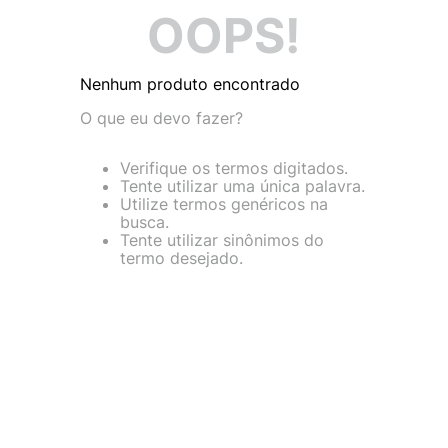
9
º
NEW 530
OOPS!
10
º
VANS TÊNIS VANS ULTRARANGE
Nenhum produto encontrado
O que eu devo fazer?
Verifique os termos digitados.
Tente utilizar uma única palavra.
Utilize termos genéricos na
busca.
Tente utilizar sinônimos do
termo desejado.