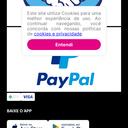
Este site utiliza Cookies para uma
melhor experiência de uso. Ao
continuar navegando, você
concorda com nossas políticas
de
cookies e privacidade
.
Entendi
BAIXE O APP